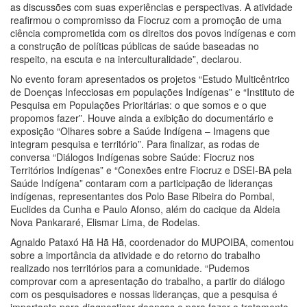
as discussões com suas experiências e perspectivas. A atividade
reafirmou o compromisso da Fiocruz com a promoção de uma
ciência comprometida com os direitos dos povos indígenas e com
a construção de políticas públicas de saúde baseadas no
respeito, na escuta e na interculturalidade”, declarou.
No evento foram apresentados os projetos “Estudo Multicêntrico
de Doenças Infecciosas em populações Indígenas” e “Instituto de
Pesquisa em Populações Prioritárias: o que somos e o que
propomos fazer”. Houve ainda a exibição do documentário e
exposição “Olhares sobre a Saúde Indígena – Imagens que
integram pesquisa e território”. Para finalizar, as rodas de
conversa “Diálogos Indígenas sobre Saúde: Fiocruz nos
Territórios Indígenas” e “Conexões entre Fiocruz e DSEI-BA pela
Saúde Indígena” contaram com a participação de lideranças
indígenas, representantes dos Polo Base Ribeira do Pombal,
Euclides da Cunha e Paulo Afonso, além do cacique da Aldeia
Nova Pankararé, Elismar Lima, de Rodelas.
Agnaldo Pataxó Hã Hã Hã, coordenador do MUPOIBA, comentou
sobre a importância da atividade e do retorno do trabalho
realizado nos territórios para a comunidade. “Pudemos
comprovar com a apresentação do trabalho, a partir do diálogo
com os pesquisadores e nossas lideranças, que a pesquisa é