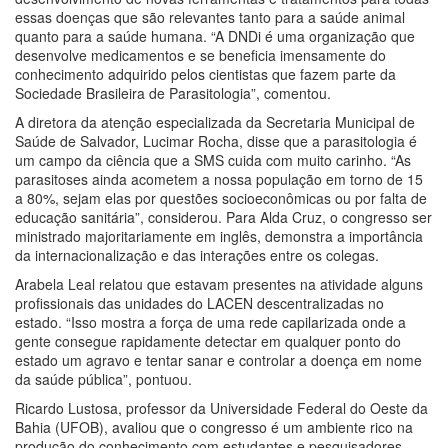
essas doenças que são relevantes tanto para a saúde animal
quanto para a saúde humana. “A DNDi é uma organização que
desenvolve medicamentos e se beneficia imensamente do
conhecimento adquirido pelos cientistas que fazem parte da
Sociedade Brasileira de Parasitologia”, comentou.
A diretora da atenção especializada da Secretaria Municipal de
Saúde de Salvador, Lucimar Rocha, disse que a parasitologia é
um campo da ciência que a SMS cuida com muito carinho. “As
parasitoses ainda acometem a nossa população em torno de 15
a 80%, sejam elas por questões socioeconômicas ou por falta de
educação sanitária”, considerou. Para Alda Cruz, o congresso ser
ministrado majoritariamente em inglês, demonstra a importância
da internacionalização e das interações entre os colegas.
Arabela Leal relatou que estavam presentes na atividade alguns
profissionais das unidades do LACEN descentralizadas no
estado. “Isso mostra a força de uma rede capilarizada onde a
gente consegue rapidamente detectar em qualquer ponto do
estado um agravo e tentar sanar e controlar a doença em nome
da saúde pública”, pontuou.
Ricardo Lustosa, professor da Universidade Federal do Oeste da
Bahia (UFOB), avaliou que o congresso é um ambiente rico na
produção do conhecimento com estudantes e pesquisadores.