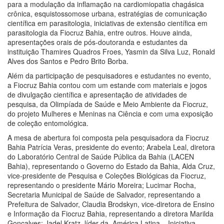
para a modulação da inflamação na cardiomiopatia chagásica
crônica, esquistossomose urbana, estratégias de comunicação
científica em parasitologia, iniciativas de extensão científica em
parasitologia da Fiocruz Bahia, entre outros. Houve ainda,
apresentações orais de pós-doutoranda e estudantes da
instituição Thamires Quadros Froes, Yasmin da Silva Luz, Ronald
Alves dos Santos e Pedro Brito Borba.
Além da participação de pesquisadores e estudantes no evento,
a Fiocruz Bahia contou com um estande com materiais e jogos
de divulgação científica e apresentação de atividades de
pesquisa, da Olimpíada de Saúde e Meio Ambiente da Fiocruz,
do projeto Mulheres e Meninas na Ciência e com uma exposição
de coleção entomológica.
A mesa de abertura foi composta pela pesquisadora da Fiocruz
Bahia Patrícia Veras, presidente do evento; Arabela Leal, diretora
do Laboratório Central de Saúde Pública da Bahia (LACEN
Bahia), representando o Governo do Estado da Bahia, Alda Cruz,
vice-presidente de Pesquisa e Coleções Biológicas da Fiocruz,
representando o presidente Mário Moreira; Lucimar Rocha,
Secretaria Municipal de Saúde de Salvador, representando a
Prefeitura de Salvador, Claudia Brodskyn, vice-diretora de Ensino
e Informação da Fiocruz Bahia, representando a diretora Marilda
Gonçalves; Jadel Kratz, líder da América Latina – Iniciativa