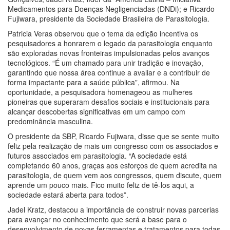
Medicamentos para Doenças Negligenciadas (DNDi); e Ricardo
Fujiwara, presidente da Sociedade Brasileira de Parasitologia.
Patricia Veras observou que o tema da edição incentiva os
pesquisadores a honrarem o legado da parasitologia enquanto
são exploradas novas fronteiras impulsionadas pelos avanços
tecnológicos. “É um chamado para unir tradição e inovação,
garantindo que nossa área continue a avaliar e a contribuir de
forma impactante para a saúde pública”, afirmou. Na
oportunidade, a pesquisadora homenageou as mulheres
pioneiras que superaram desafios sociais e institucionais para
alcançar descobertas significativas em um campo com
predominância masculina.
O presidente da SBP, Ricardo Fujiwara, disse que se sente muito
feliz pela realização de mais um congresso com os associados e
futuros associados em parasitologia. “A sociedade está
completando 60 anos, graças aos esforços de quem acredita na
parasitologia, de quem vem aos congressos, quem discute, quem
aprende um pouco mais. Fico muito feliz de tê-los aqui, a
sociedade estará aberta para todos”.
Jadel Kratz, destacou a importância de construir novas parcerias
para avançar no conhecimento que será a base para o
desenvolvimento de novas ferramentas e tratamentos para todas