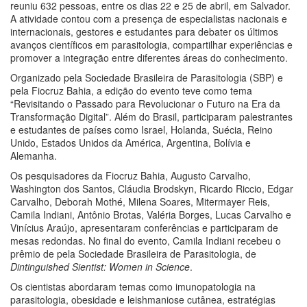
reuniu 632 pessoas, entre os dias 22 e 25 de abril, em Salvador.
A atividade contou com a presença de especialistas nacionais e
internacionais, gestores e estudantes para debater os últimos
avanços científicos em parasitologia, compartilhar experiências e
promover a integração entre diferentes áreas do conhecimento.
Organizado pela Sociedade Brasileira de Parasitologia (SBP) e
pela Fiocruz Bahia, a edição do evento teve como tema
“Revisitando o Passado para Revolucionar o Futuro na Era da
Transformação Digital”. Além do Brasil, participaram palestrantes
e estudantes de países como Israel, Holanda, Suécia, Reino
Unido, Estados Unidos da América, Argentina, Bolívia e
Alemanha.
Os pesquisadores da Fiocruz Bahia, Augusto Carvalho,
Washington dos Santos, Cláudia Brodskyn, Ricardo Riccio, Edgar
Carvalho, Deborah Mothé, Milena Soares, Mitermayer Reis,
Camila Indiani, Antônio Brotas, Valéria Borges, Lucas Carvalho e
Vinícius Araújo, apresentaram conferências e participaram de
mesas redondas. No final do evento, Camila Indiani recebeu o
prêmio de pela Sociedade Brasileira de Parasitologia, de
Dintinguished Sientist: Women in Science
.
Os cientistas abordaram temas como imunopatologia na
parasitologia, obesidade e leishmaniose cutânea, estratégias