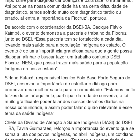
importante para diagnosticar doenças e para fazer o tratamento.
Até porque na nossa comunidade há uma certa dificuldade de
diagnóstico, temos sofrido muito com diagnóstico tardio ou
errado, aí entra a importância da Fiocruz”, pontuou.
De acordo com o coordenador da DSEI-BA, Cacique Flávio
Kaimbé, o evento demonstra a parceria e trabalho da Fiocruz
junto ao DSEI. “Essa parceria tem se fortalecido a cada dia,
levando mais saúde para a população indígena do estado. O
evento é de uma importância grandiosa para que a gente possa
dialogar, alinhar e buscar fazer um trabalho conjunto DSEI,
Fiocruz, NESI, que possa trazer mais saúde para a população
indígena do nosso estado”.
Sirlene Pataxó, responsável técnico Polo Base Porto Seguro do
DSEI, observou a importância de estreitar o diálogo para
promover uma melhor saúde para a comunidade. “Estamos muito
felizes de estar aqui hoje, participar da roda de conversa, e foi
muito gratificante poder falar dos nossos desafios diários na
nossa comunidade, e assim poder falar o quão relevante é esse
tema da saúde indígena”.
Chefe da Divisão de Atenção à Saúde Indígena (DIASI) do DSEI
– BA, Tavila Guimarães, reforçou a importância do evento que se
soma a luta dos povos indígenas, no abril indígena, um cotidiano