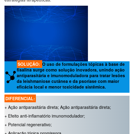
SOLUÇÃO:
O uso de formulações tópicas à base de
fisalina surge como solução inovadora, unindo ação
antiparasitária e imunomoduladora para tratar lesões
da leishmaniose cutânea e da psoríase com maior
eficácia local e menor toxicidade sistêmica.
DIFERENCIAL:
+ Ação antiparasitária direta; Ação antiparasitária direta;
+ Efeito anti-inflamatório imunomodulador;
+ Potencial regenerativo;
+ Aplicação tópica promissora.