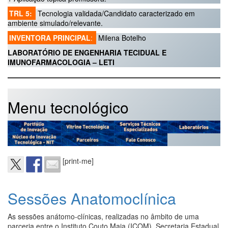
TRL 5:
Tecnologia validada/Candidato caracterizado em
ambiente simulado/relevante.
INVENTORA PRINCIPAL
:
Milena Botelho
LABORATÓRIO DE ENGENHARIA TECIDUAL E
IMUNOFARMACOLOGIA – LETI
Menu tecnológico
[print-me]
Sessões Anatomoclínica
As sessões anátomo-clínicas, realizadas no âmbito de uma
parceria entre o Instituto Couto Maia (ICOM), Secretaria Estadual