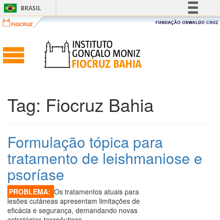
BRASIL
Simplifique!
Comunica BR
Participe
Acesso à informação
Legislação
Tag:
Fiocruz Bahia
Canais
Formulação tópica para
tratamento de leishmaniose e
psoríase
PROBLEMA:
Os tratamentos atuais para
lesões cutâneas apresentam limitações de
eficácia e segurança, demandando novas
estratégias terapêuticas.