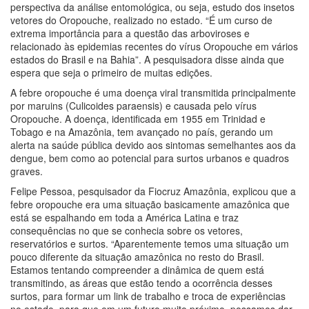
perspectiva da análise entomológica, ou seja, estudo dos insetos
vetores do Oropouche, realizado no estado. “É um curso de
extrema importância para a questão das arboviroses e
relacionado às epidemias recentes do vírus Oropouche em vários
estados do Brasil e na Bahia”. A pesquisadora disse ainda que
espera que seja o primeiro de muitas edições.
A febre oropouche é uma doença viral transmitida principalmente
por maruins (Culicoides paraensis) e causada pelo vírus
Oropouche. A doença, identificada em 1955 em Trinidad e
Tobago e na Amazônia, tem avançado no país, gerando um
alerta na saúde pública devido aos sintomas semelhantes aos da
dengue, bem como ao potencial para surtos urbanos e quadros
graves.
Felipe Pessoa, pesquisador da Fiocruz Amazônia, explicou que a
febre oropouche era uma situação basicamente amazônica que
está se espalhando em toda a América Latina e traz
consequências no que se conhecia sobre os vetores,
reservatórios e surtos. “Aparentemente temos uma situação um
pouco diferente da situação amazônica no resto do Brasil.
Estamos tentando compreender a dinâmica de quem está
transmitindo, as áreas que estão tendo a ocorrência desses
surtos, para formar um link de trabalho e troca de experiências