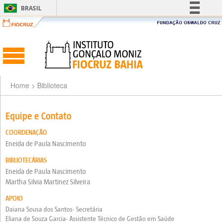
BRASIL
Simplifique!
Comunica BR
Participe
Acesso à informação
Legislação
Home
> Biblioteca
Canais
Equipe e Contato
COORDENAÇÃO
Eneida de Paula Nascimento
BIBLIOTECÁRIAS
Eneida de Paula Nascimento
Martha Silvia Martinez Silveira
APOIO
Daiana Sousa dos Santos- Secretária
Eliana de Souza Garcia-
A
ssistente Técnico de Gestão em Saúde