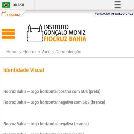
BRASIL
Simplifique!
Comunica BR
Participe
Acesso à informação
Legislação
Home
> Fiocruz e Você >
Comunicação
Canais
Identidade Visual
Fiocruz Bahia
– Logo horizontal positiva com SUS (preta)
Fiocruz Bahia
– Logo horizontal negativa com SUS (branca)
Fiocruz Bahia
– Logo horizontal negativa (branca)