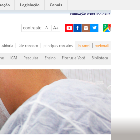
mação
Legislação
Canais
contraste
A+
A-
ouvidoria
fale conosco
principais contatos
intranet
webmail
me
IGM
Pesquisa
Ensino
Fiocruz e Você
Biblioteca