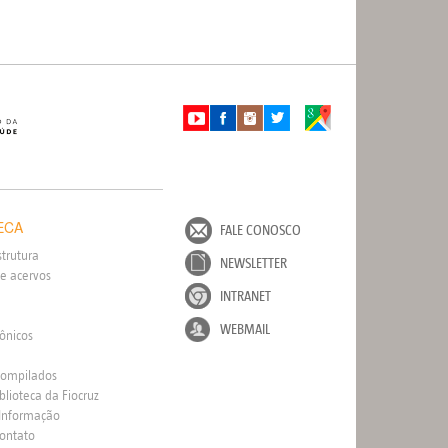
ECA
FALE CONOSCO
strutura
NEWSLETTER
e acervos
INTRANET
WEBMAIL
rônicos
Compilados
blioteca da Fiocruz
 Informação
Contato