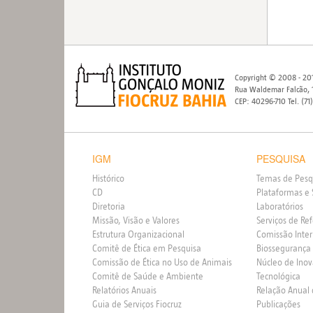
Copyright © 2008 - 201
Rua Waldemar Falcão, 1
CEP: 40296-710 Tel. (71
IGM
PESQUISA
Histórico
Temas de Pesq
CD
Plataformas e 
Diretoria
Laboratórios
Missão, Visão e Valores
Serviços de Re
Estrutura Organizacional
Comissão Inte
Comitê de Ética em Pesquisa
Biossegurança
Comissão de Ética no Uso de Animais
Núcleo de Ino
Comitê de Saúde e Ambiente
Tecnológica
Relatórios Anuais
Relação Anual
Guia de Serviços Fiocruz
Publicações