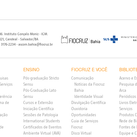
6. Instituto Gonçalo Moniz - IGM.
21, Candeal - Salvador/BA
) 3176-2234 - ascom.bahia@fiocruz.br
ENSINO
FIOCRUZ E VOCÊ
BIBLIOT
uisas
Pós-graduação Stricto
Comunicação
Acervo e E
Serviços
Sensu
Notícias da Fiocruz
Pesquisa d
Pós-Graduação Lato
Bahia
Arca
ferência
Sensu
Identidade Visual
Periódicos
rna de
Cursos e Extensão
Divulgação Científica
Livros Elet
Iniciação Científica
Ouvidoria
Serviços
vação
Sessões de Patologia
Oportunidades
Produtos 
International Students
Guia de Serviços
Rede de Bi
 de
Certificados de Eventos
Fiocruz
Fontes de
Ambiente Virtual (AVA)
Disco Virtual
Equipe e 