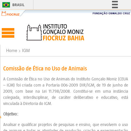
BRASIL
Simplifique!
Comunica BR
Participe
Acesso à informação
Legislação
Home
> IGM
Canais
Comissão de Ética no Uso de Animais
A Comissão de Ética no Uso de Animais do Instituto Gonçalo Moniz (CEUA
– IGM) foi criada com a Portaria 006-2009 DIR/IGM, de 19 de junho de
2009, com base na Lei 11.798/2008. Constitui-se em uma instância
colegiada, interdisciplinar, de caráter deliberativo e educativo, está
vinculada à Diretoria do IGM.
Objetivo:
s
Analisar e qualificar projetos de pesquisas e ensino, que envolvem o uso
de animais e todas as atividades de produção, criação e experimentação