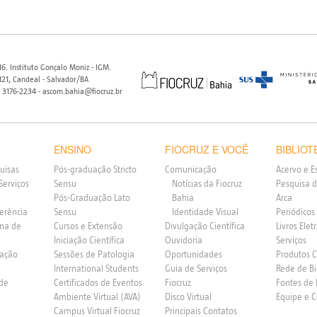
6. Instituto Gonçalo Moniz - IGM.
21, Candeal - Salvador/BA
) 3176-2234 - ascom.bahia@fiocruz.br
ENSINO
FIOCRUZ E VOCÊ
BIBLIOT
uisas
Pós-graduação Stricto
Comunicação
Acervo e E
Serviços
Sensu
Notícias da Fiocruz
Pesquisa d
Pós-Graduação Lato
Bahia
Arca
ferência
Sensu
Identidade Visual
Periódicos
rna de
Cursos e Extensão
Divulgação Científica
Livros Elet
Iniciação Científica
Ouvidoria
Serviços
vação
Sessões de Patologia
Oportunidades
Produtos 
International Students
Guia de Serviços
Rede de Bi
 de
Certificados de Eventos
Fiocruz
Fontes de
Ambiente Virtual (AVA)
Disco Virtual
Equipe e 
Campus Virtual Fiocruz
Principais Contatos