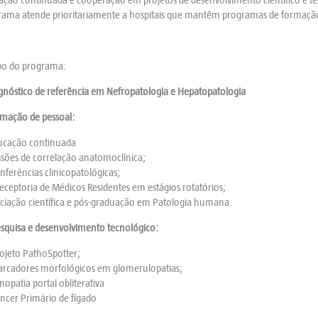
rama atende prioritariamente a hospitais que mantêm programas de formação
po do programa:
gnóstico de referência em Nefropatologia e Hepatopatologia
rmação de pessoal:
ucação continuada
ssões de correlação anatomoclínica;
nferências clinicopatológicas;
ceptoria de Médicos Residentes em estágios rotatórios;
iciação científica e pós-graduação em Patologia humana.
squisa e desenvolvimento tecnológico:
ojeto PathoSpotter;
rcadores morfológicos em glomerulopatias;
opatia portal obliterativa
ncer Primário de fígado