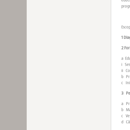
prog
Esco
1 Dia
2 Fo
a Ed
i Se
ii Co
b Pre
c In
3 Pe
a Pr
b Ma
c Ven
d Câ