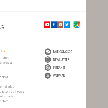
ECA
FALE CONOSCO
strutura
NEWSLETTER
e acervos
INTRANET
WEBMAIL
rônicos
Compilados
blioteca da Fiocruz
 Informação
Contato