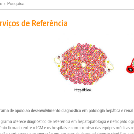
e
> Pesquisa
rviços de Referência
rama de apoio ao desenvolvimento diagnostico em patologia hepática e renal
grama oferece diagnóstico de referência em hepatopatologia e nefropatologia 
nio firmado entre o IGM e os hospitais e compromisso das equipes médicas re
ção continuada e cooperação em projetos de desenvolvimento científico e te