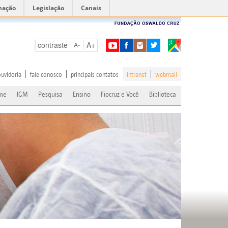
mação
Legislação
Canais
contraste
A+
A-
ouvidoria
fale conosco
principais contatos
intranet
webmail
me
IGM
Pesquisa
Ensino
Fiocruz e Você
Biblioteca