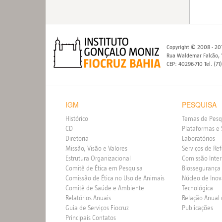
Copyright © 2008 - 201
Rua Waldemar Falcão, 1
CEP: 40296-710 Tel. (71
IGM
PESQUISA
Histórico
Temas de Pesq
CD
Plataformas e 
Diretoria
Laboratórios
Missão, Visão e Valores
Serviços de Re
Estrutura Organizacional
Comissão Inte
Comitê de Ética em Pesquisa
Biossegurança
Comissão de Ética no Uso de Animais
Núcleo de Ino
Comitê de Saúde e Ambiente
Tecnológica
Relatórios Anuais
Relação Anual
Guia de Serviços Fiocruz
Publicações
Principais Contatos