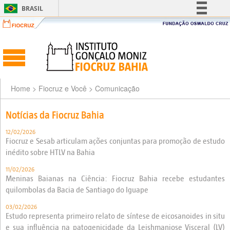
BRASIL
Simplifique!
Comunica BR
Participe
Acesso à informação
Legislação
Home
> Fiocruz e Você >
Comunicação
Canais
Notícias da Fiocruz Bahia
12/02/2026
Fiocruz e Sesab articulam ações conjuntas para promoção de estudo
inédito sobre HTLV na Bahia
11/02/2026
Meninas Baianas na Ciência: Fiocruz Bahia recebe estudantes
quilombolas da Bacia de Santiago do Iguape
03/02/2026
Estudo representa primeiro relato de síntese de eicosanoides in situ
e sua influência na patogenicidade da Leishmaniose Visceral (LV)