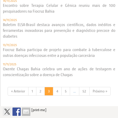
14/11/2025
Encontro sobre Terapia Celular e Gênica reuniu mais de 100
pesquisadores na Fiocruz Bahia
14/11/2025
Boletim ELSA-Brasil destaca avanços científicos, dados inéditos e
ferramentas inovadoras para prevenção e diagnóstico precoce do
diabetes
13/11/2025
Fiocruz Bahia participa de projeto para combate à tuberculose e
outras doenças infecciosas entre a população carcerária
11/11/2025
Oxente Chagas Bahia celebra um ano de ações de testagem e
conscientização sobre a doença de Chagas
« Anterior
1
2
3
4
5
…
52
Próximo »
[print-me]