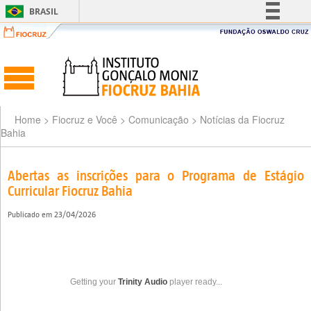
BRASIL
Simplifique!
Comunica BR
Participe
Acesso à informação
Legislação
Home
> Fiocruz e Você >
Comunicação
>
Notícias da Fiocruz
Bahia
Canais
Abertas as inscrições para o Programa de Estágio
Curricular Fiocruz Bahia
Publicado em
23/04/2026
Getting your
Trinity Audio
player ready...