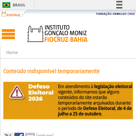
BRASIL
Simplifique!
Comunica BR
Participe
Acesso à informação
Legislação
Home
Canais
Conteúdo indisponível temporariamente
[print-me]