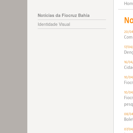
Hom
Notícias da Fiocruz Bahia
No
Identidade Visual
20/0
Com 
17/04
Deng
16/04
Cida
10/04
Fioc
10/04
Fioc
pesq
08/0
Bole
07/04