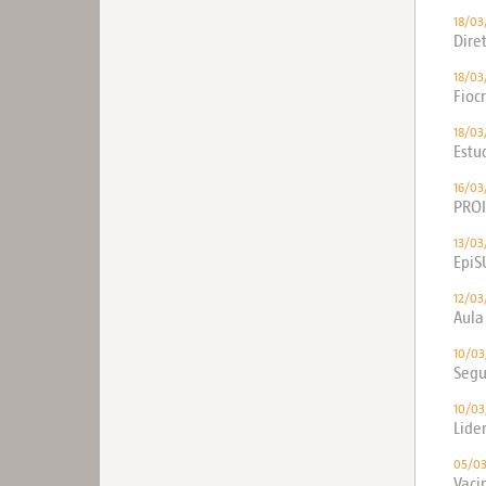
18/03
Dire
18/03
Fioc
18/03
Estu
16/03
PROI
13/03
EpiS
12/03
Aula
10/03
Segu
10/03
Lide
05/0
Vaci