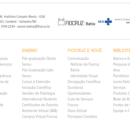
6. Instituto Gonçalo Moniz - IGM.
21, Candeal - Salvador/BA
) 3176-2234 - ascom.bahia@fiocruz.br
ENSINO
FIOCRUZ E VOCÊ
BIBLIOT
uisas
Pós-graduação Stricto
Comunicação
Acervo e E
Serviços
Sensu
Notícias da Fiocruz
Pesquisa d
Pós-Graduação Lato
Bahia
Arca
ferência
Sensu
Identidade Visual
Periódicos
rna de
Cursos e Extensão
Divulgação Científica
Livros Elet
Iniciação Científica
Ouvidoria
Serviços
vação
Sessões de Patologia
Oportunidades
Produtos 
International Students
Guia de Serviços
Rede de Bi
 de
Certificados de Eventos
Fiocruz
Fontes de
Ambiente Virtual (AVA)
Disco Virtual
Equipe e 
Campus Virtual Fiocruz
Principais Contatos