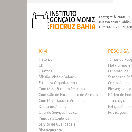
Copyright © 2008 - 201
Rua Waldemar Falcão, 1
CEP: 40296-710 Tel. (71
IGM
PESQUISA
Histórico
Temas de Pesq
CD
Plataformas e 
Diretoria
Laboratórios
Missão, Visão e Valores
Serviços de Re
Estrutura Organizacional
Comissão Inte
Comitê de Ética em Pesquisa
Biossegurança
Comissão de Ética no Uso de Animais
Núcleo de Ino
Comitê de Saúde e Ambiente
Tecnológica
Relatórios Anuais
Relação Anual
Guia de Serviços Fiocruz
Publicações
Principais Contatos
Serviço de Qualidade e
Biossegurança