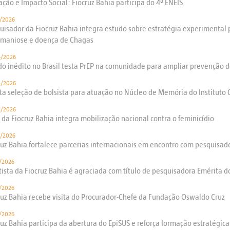
ação e Impacto Social: Fiocruz Bahia participa do 4º ENEIS
/2026
uisador da Fiocruz Bahia integra estudo sobre estratégia experimental
hmaniose e doença de Chagas
4/2026
do inédito no Brasil testa PrEP na comunidade para ampliar prevenção d
4/2026
ta seleção de bolsista para atuação no Núcleo de Memória do Instituto
4/2026
 da Fiocruz Bahia integra mobilização nacional contra o feminicídio
/2026
ruz Bahia fortalece parcerias internacionais em encontro com pesquisad
/2026
tista da Fiocruz Bahia é agraciada com título de pesquisadora Emérita 
/2026
ruz Bahia recebe visita do Procurador-Chefe da Fundação Oswaldo Cruz
/2026
ruz Bahia participa da abertura do EpiSUS e reforça formação estratégic