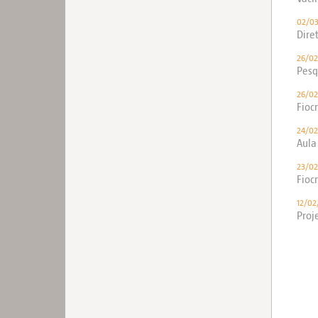
02/0
Dire
26/02
Pesq
26/02
Fioc
24/02
Aula
23/02
Fioc
12/02
Proj