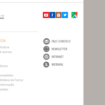
ECA
FALE CONOSCO
strutura
NEWSLETTER
e acervos
INTRANET
WEBMAIL
rônicos
Compilados
blioteca da Fiocruz
 Informação
Contato