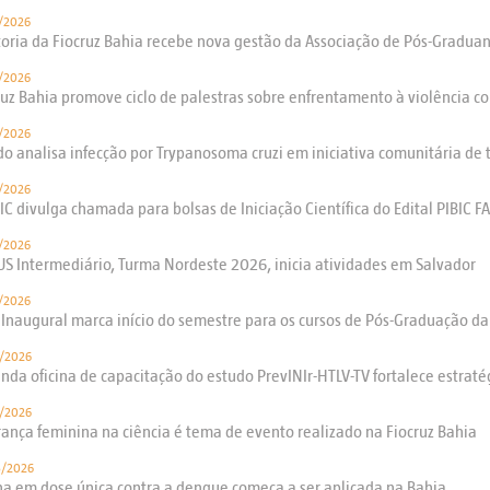
/2026
toria da Fiocruz Bahia recebe nova gestão da Associação de Pós-Grad
/2026
ruz Bahia promove ciclo de palestras sobre enfrentamento à violência c
/2026
do analisa infecção por Trypanosoma cruzi em iniciativa comunitária de
/2026
IC divulga chamada para bolsas de Iniciação Científica do Edital PIBIC 
/2026
US Intermediário, Turma Nordeste 2026, inicia atividades em Salvador
/2026
 Inaugural marca início do semestre para os cursos de Pós-Graduação da
/2026
nda oficina de capacitação do estudo PrevINIr-HTLV-TV fortalece estrat
/2026
rança feminina na ciência é tema de evento realizado na Fiocruz Bahia
3/2026
na em dose única contra a dengue começa a ser aplicada na Bahia