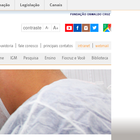
mação
Legislação
Canais
contraste
A+
A-
ouvidoria
fale conosco
principais contatos
intranet
webmail
me
IGM
Pesquisa
Ensino
Fiocruz e Você
Biblioteca