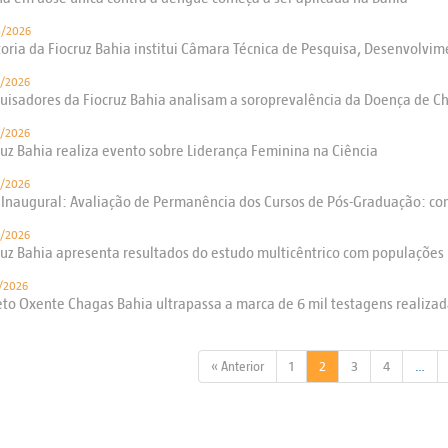
3/2026
toria da Fiocruz Bahia institui Câmara Técnica de Pesquisa, Desenvolvi
/2026
uisadores da Fiocruz Bahia analisam a soroprevalência da Doença de Ch
/2026
ruz Bahia realiza evento sobre Liderança Feminina na Ciência
/2026
 Inaugural: Avaliação de Permanência dos Cursos de Pós-Graduação: co
/2026
ruz Bahia apresenta resultados do estudo multicêntrico com populações 
/2026
eto Oxente Chagas Bahia ultrapassa a marca de 6 mil testagens realiza
« Anterior
1
2
3
4
…