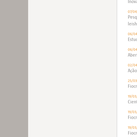
Inov
07/04
Pesq
leis
06/0
Estu
06/0
Aber
02/0
Ação
25/03
Fioc
19/03
Cien
19/03
Fioc
19/03
Fioc