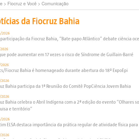
e
> Fiocruz e Você >
Comunicação
tícias da Fiocruz Bahia
4/2026
participação da Fiocruz Bahia, “Bate-papo Atlântico” debate ciência oceâ
/2026
ue pode aumentar em 17 vezes o risco de Síndrome de Guillain-Barré
/2026
cs/Fiocruz Bahia é homenageado durante abertura do 18º ExpoEpi
/2026
ruz Bahia participa da 1ª Reunião do Comitê PopCiência Jovem Bahia
/2026
ruz Bahia celebra o Abril Indígena com a 2ª edição do evento “Olhares 
uisa e território”
4/2026
tim ELSA destaca importância da prática regular de atividade física para
/2026