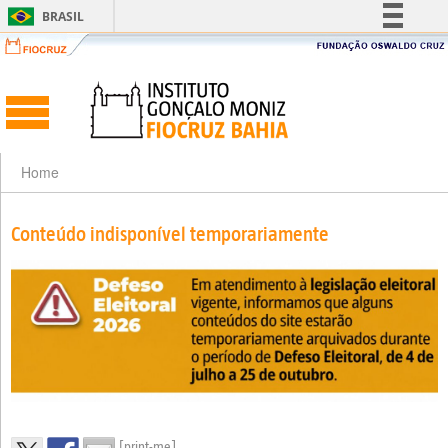
BRASIL
Simplifique!
Comunica BR
Participe
Acesso à informação
Legislação
Home
Canais
Conteúdo indisponível temporariamente
[print-me]