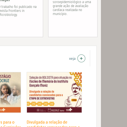
soroepidemiológico a uma
grande ação de avaliação
 trabalho foi publicado na
cardíaca realizada no
evista Frontiers in
município.
icrobiology.
veja
es para o
Divulgada a relação de