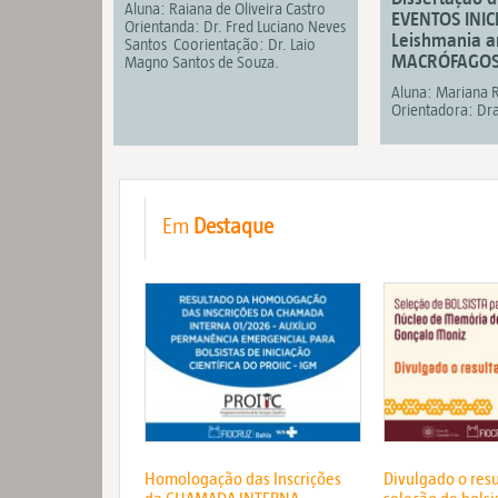
Aluna: Raiana de Oliveira Castro
EVENTOS INIC
Orientanda: Dr. Fred Luciano Neves
Leishmania 
Santos Coorientação: Dr. Laio
MACRÓFAGOS
Magno Santos de Souza.
Aluna: Mariana R
Orientadora: Dra
Em
Destaque
Homologação das Inscrições
Divulgado o res