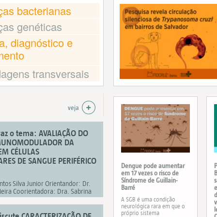
as bacterianas
ças genéticas
a, diagnóstico e
mento
agens transversais
veja
traz o tema: AVALIAÇÃO DO
IMUNOMODULADOR DA
EM CÉLULAS
ES DE SANGUE PERIFÉRICO
Dengue pode aumentar
P
em 17 vezes o risco de
B
Síndrome de Guillain-
s
ntos Silva Junior Orientandor: Dr.
Barré
e
eira Coorientadora: Dra. Sabrina
A SGB é uma condição
v
neurológica rara em que o
l
próprio sistema
discute CARACTERIZAÇÃO DE