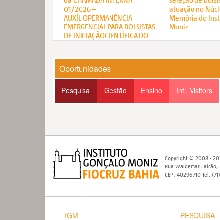
da CHAMADA INTERNA
seleção de bolsi
01/2026 –
atuação no Núcl
AUXÍLIOPERMANÊNCIA
Memória do Inst
EMERGENCIAL PARA BOLSISTAS
Moniz
DE INICIAÇÃOCIENTÍFICA DO
PROIIC – IGM
Oportunidades
Pesquisa
Gestão
Ensino
Intl. Visitors
Copyright © 2008 - 201
Rua Waldemar Falcão, 1
CEP: 40296-710 Tel. (71
IGM
PESQUISA