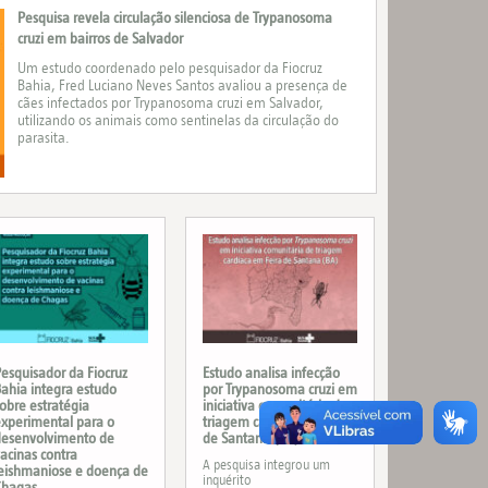
Pesquisa revela circulação silenciosa de Trypanosoma
cruzi em bairros de Salvador
Um estudo coordenado pelo pesquisador da Fiocruz
Bahia, Fred Luciano Neves Santos avaliou a presença de
cães infectados por Trypanosoma cruzi em Salvador,
utilizando os animais como sentinelas da circulação do
parasita.
esquisador da Fiocruz
Estudo analisa infecção
ahia integra estudo
por Trypanosoma cruzi em
obre estratégia
iniciativa comunitária de
xperimental para o
triagem cardíaca em Feira
desenvolvimento de
de Santana (BA)
acinas contra
A pesquisa integrou um
eishmaniose e doença de
inquérito
Chagas