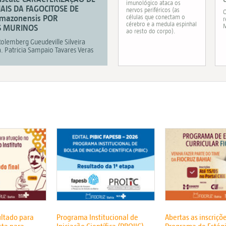
imunológico ataca os
IAIS DA FAGOCITOSE DE
nervos periféricos (as
O
amazonensis POR
células que conectam o
r
cérebro e a medula espinhal
M
 MURINOS
ao resto do corpo).
olemberg Gueudeville Silveira
. Patricia Sampaio Tavares Veras
ultado para
Programa Institucional de
Abertas as inscriçõ