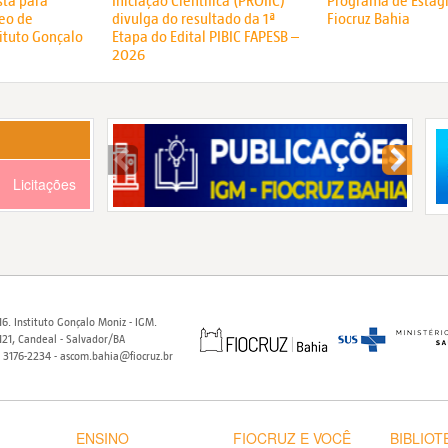
sta para
Iniciação Científica (PROIIC)
Programa de Estági
eo de
divulga do resultado da 1ª
Fiocruz Bahia
ituto Gonçalo
Etapa do Edital PIBIC FAPESB –
2026
Licitações
6. Instituto Gonçalo Moniz - IGM.
21, Candeal - Salvador/BA
) 3176-2234 - ascom.bahia@fiocruz.br
ENSINO
FIOCRUZ E VOCÊ
BIBLIOT