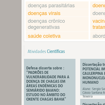
doenças parasitárias
doenç
doenças virais
doen
doenças crônico
vacin
degenerativas
trata
saúde coletiva
abord
Atividades
Científicas
Dissertação 
Defesa disserta sobre :
POTENCIAL 
“PADRÕES DE
CAULERPINA 
VULNERABILIDADE PARA A
MONONUCLEAR
DOENÇA DE CHAGAS EM
HUMANO
ÁREAS ENDÊMICAS DO
Aluno: Sergio Sa
SEMIÁRIDO BAIANO:
Cássio Santana M
ESTUDO NO ÂMBITO DO
Teixeira
OXENTE CHAGAS BAHIA”
Dissertação 