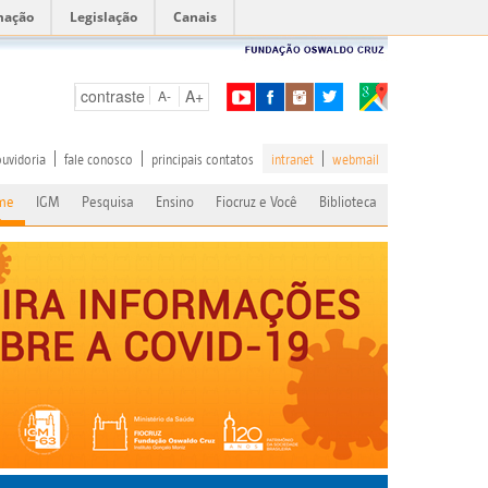
mação
Legislação
Canais
contraste
A+
A-
ouvidoria
fale conosco
principais contatos
intranet
webmail
me
IGM
Pesquisa
Ensino
Fiocruz e Você
Biblioteca