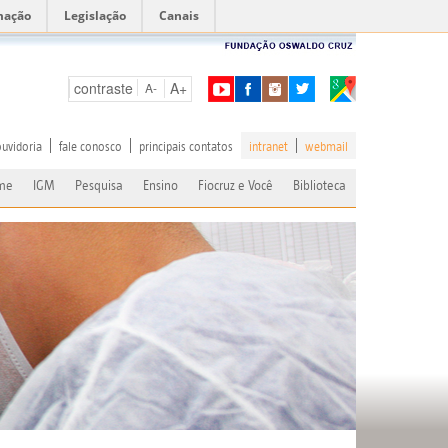
mação
Legislação
Canais
contraste
A+
A-
ouvidoria
fale conosco
principais contatos
intranet
webmail
me
IGM
Pesquisa
Ensino
Fiocruz e Você
Biblioteca