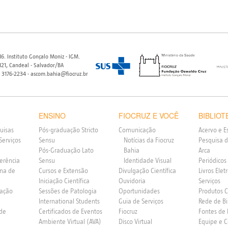
6. Instituto Gonçalo Moniz - IGM.
21, Candeal - Salvador/BA
) 3176-2234 - ascom.bahia@fiocruz.br
ENSINO
FIOCRUZ E VOCÊ
BIBLIOT
uisas
Pós-graduação Stricto
Comunicação
Acervo e E
Serviços
Sensu
Notícias da Fiocruz
Pesquisa d
Pós-Graduação Lato
Bahia
Arca
ferência
Sensu
Identidade Visual
Periódicos
rna de
Cursos e Extensão
Divulgação Científica
Livros Elet
Iniciação Científica
Ouvidoria
Serviços
vação
Sessões de Patologia
Oportunidades
Produtos 
International Students
Guia de Serviços
Rede de Bi
 de
Certificados de Eventos
Fiocruz
Fontes de
Ambiente Virtual (AVA)
Disco Virtual
Equipe e 