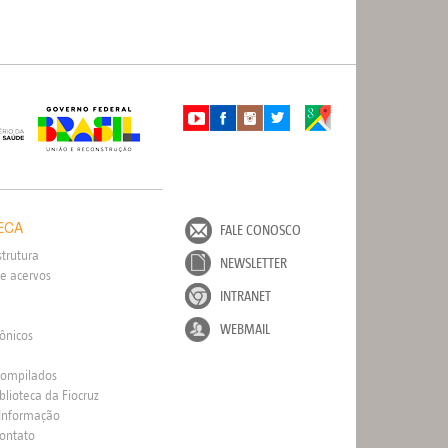
ECA
FALE CONOSCO
strutura
NEWSLETTER
e acervos
INTRANET
WEBMAIL
rônicos
Compilados
blioteca da Fiocruz
 Informação
Contato