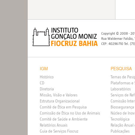
Copyright © 2008 - 201
Rua Waldemar Falcão, 1
CEP: 40296-710 Tel. (71
IGM
PESQUISA
Histórico
Temas de Pesq
CD
Plataformas e 
Diretoria
Laboratórios
Missão, Visão e Valores
Serviços de Re
Estrutura Organizacional
Comissão Inte
Comitê de Ética em Pesquisa
Biossegurança
Comissão de Ética no Uso de Animais
Núcleo de Ino
Comitê de Saúde e Ambiente
Tecnológica
Relatórios Anuais
Relação Anual
Guia de Serviços Fiocruz
Publicações