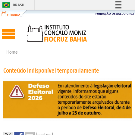
BRASIL
Simplifique!
Comunica BR
Participe
Acesso à informação
Legislação
Home
Canais
Conteúdo indisponível temporariamente
[print-me]