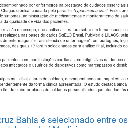
 desempenhado por enfermeiros na prestação de cuidados essenciais 
 Chagas crônica, causada pelo parasito
Trypanosoma cruzi
. Esses pro
 de sintomas, administração de medicamentos e monitoramento da saú
a da qualidade de vida dos pacientes.
e revisão de escopo, que analisa a literatura sobre um tema específico
i realizada nas bases de dados SciELO Brasil, PubMed e LILACS, util
 de enfermagem” e “assistência de enfermagem”, em português, inglê
cados, dos quais 17 foram selecionados para análise final, incluindo do
 a pacientes com manifestações cardíacas e/ou digestivas da doença 
tos infectados e usuários de dispositivos como marcapassos e desfibr
pes multidisciplinares de cuidado, desempenhando um papel crítico 
endentemente da forma clínica apresentada. O estudo destaca ainda 
, a fim de elaborar planos de cuidados personalizados que atendam às
cruz Bahia é selecionado entre o