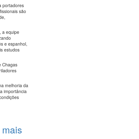
a portadores
fissionais são
de,
, a equipe
izando
s e espanhol,
is estudos
de Chagas
iladores
na melhoria da
a importância
 condições
s mais