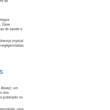
re as
ófagos
e. Essa
mas de saúde e
doença tropical
 negligenciadas
s
 Assay
), um
ão dos
oi publicado no
erculosis
, uma