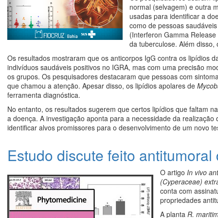
normal (selvagem) e outra 
usadas para identificar a d
como de pessoas saudáveis 
(Interferon Gamma Release A
da tuberculose. Além disso,
Os resultados mostraram que os anticorpos IgG contra os lipídios 
indivíduos saudáveis positivos no IGRA, mas com uma precisão mod
os grupos. Os pesquisadores destacaram que pessoas com sintomas 
que chamou a atenção. Apesar disso, os lipídios apolares de
Mycoba
ferramenta diagnóstica.
No entanto, os resultados sugerem que certos lipídios que faltam 
a doença. A investigação aponta para a necessidade da realização
identificar alvos promissores para o desenvolvimento de um novo t
Estudo discute feito antitumora
O artigo
In vivo an
(Cyperaceae) extr
conta com assinatu
propriedades anti
A planta
R. mariti