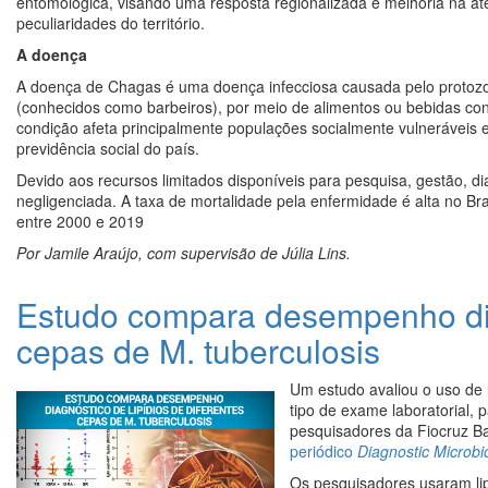
entomológica, visando uma resposta regionalizada e melhoria na a
peculiaridades do território.
A doença
A doença de Chagas é uma doença infecciosa causada pelo protoz
(conhecidos como barbeiros), por meio de alimentos ou bebidas con
condição afeta principalmente populações socialmente vulneráveis 
previdência social do país.
Devido aos recursos limitados disponíveis para pesquisa, gestão, d
negligenciada. A taxa de mortalidade pela enfermidade é alta no Br
entre 2000 e 2019
Por Jamile Araújo, com supervisão de Júlia Lins.
Estudo compara desempenho diag
cepas de M. tuberculosis
Um estudo avaliou o uso de l
tipo de exame laboratorial, 
pesquisadores da Fiocruz Ba
periódico
Diagnostic Microbi
Os pesquisadores usaram lip