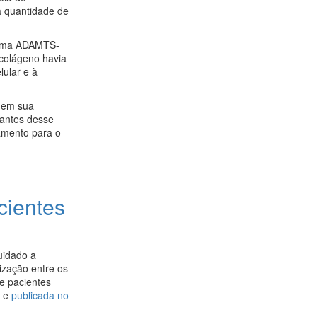
 quantidade de
nzima ADAMTS-
 colágeno havia
ular e à
 em sua
pantes desse
amento para o
cientes
uidado a
ização entre os
de pacientes
, e
publicada no