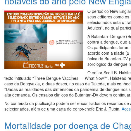
notáveis do ano pelo New Engla
O periódico New Englan
seus editores como os m
selecionados está o tr
Adultos”, no qual parti
A Butantan–Dengue (But
contra a dengue, que a
Os participantes foram
acordo com a idade (2 
única de Butantan-DV p
sorológico da dengue 
O editor Scott B. Halst
texto intitulado “Three Dengue Vaccines — What Now?”. Halstead re
caso da Dengvaxia, e duas doses, no caso da Takeda, mais conheci
“Dadas as realidades das dimensões da pandemia de dengue nos séc
alta demanda. Os ensaios clínicos do Butantan-DV devem continuar e
No conteúdo da publicação podem ser encontrados os resumos de a
selecionados, além de uma carta do editor-chefe Eric J. Rubin.
Aces
Mortalidade por doença de Chag