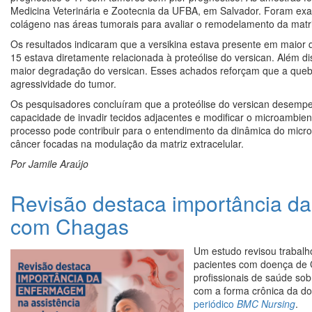
Medicina Veterinária e Zootecnia da UFBA, em Salvador. Foram e
colágeno nas áreas tumorais para avaliar o remodelamento da matriz
Os resultados indicaram que a versikina estava presente em maior
15 estava diretamente relacionada à proteólise do versican. Além 
maior degradação do versican. Esses achados reforçam que a quebr
agressividade do tumor.
Os pesquisadores concluíram que a proteólise do versican desem
capacidade de invadir tecidos adjacentes e modificar o microambien
processo pode contribuir para o entendimento da dinâmica do micro
câncer focadas na modulação da matriz extracelular.
Por Jamile Araújo
Revisão destaca importância da
com Chagas
Um estudo revisou trabalh
pacientes com doença de C
profissionais de saúde sob
com a forma crônica da do
periódico
BMC Nursing
.