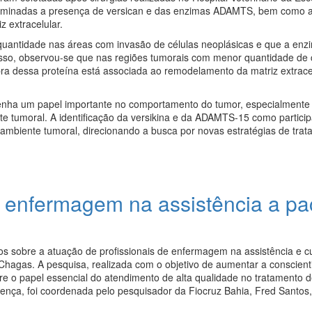
xaminadas a presença de versican e das enzimas ADAMTS, bem como a
 extracelular.
 quantidade nas áreas com invasão de células neoplásicas e que a e
disso, observou-se que nas regiões tumorais com menor quantidade de
a dessa proteína está associada ao remodelamento da matriz extracel
penha um papel importante no comportamento do tumor, especialmente
te tumoral. A identificação da versikina e da ADAMTS-15 como partici
ambiente tumoral, direcionando a busca por novas estratégias de trat
 enfermagem na assistência a pa
os sobre a atuação de profissionais de enfermagem na assistência e c
hagas. A pesquisa, realizada com o objetivo de aumentar a conscient
re o papel essencial do atendimento de alta qualidade no tratamento 
ença, foi coordenada pelo pesquisador da Fiocruz Bahia, Fred Santos