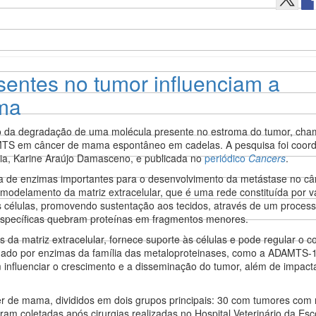
entes no tumor influenciam a
ama
to da degradação de uma molécula presente no estroma do tumor, cha
TS em câncer de mama espontâneo em cadelas. A pesquisa foi coor
ia, Karine Araújo Damasceno, e publicada no
periódico
Cancers
.
ça de enzimas importantes para o desenvolvimento da metástase no c
odelamento da matriz extracelular, que é uma rede constituída por v
s células, promovendo sustentação aos tecidos, através de um proce
 específicas quebram proteínas em fragmentos menores.
 da matriz extracelular, fornece suporte às células e pode regular o
ado por enzimas da família das metaloproteinases, como a ADAMTS-1
influenciar o crescimento e a disseminação do tumor, além de impacta
r de mama, divididos em dois grupos principais: 30 com tumores com
am coletadas após cirurgias realizadas no Hospital Veterinário da Esc