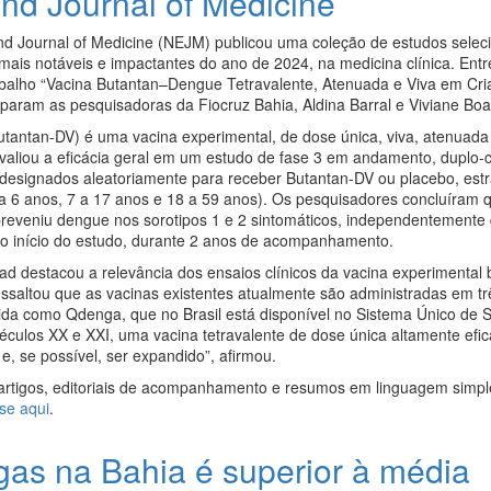
nd Journal of Medicine
d Journal of Medicine (NEJM) publicou uma coleção de estudos selec
ais notáveis ​​e impactantes do ano de 2024, na medicina clínica. Entr
abalho “Vacina Butantan–Dengue Tetravalente, Atenuada e Viva em Cri
ciparam as pesquisadoras da Fiocruz Bahia, Aldina Barral e Viviane Bo
antan-DV) é uma vacina experimental, de dose única, viva, atenuada 
valiou a eficácia geral em um estudo de fase 3 em andamento, duplo-c
 designados aleatoriamente para receber Butantan-DV ou placebo, estr
a 6 anos, 7 a 17 anos e 18 a 59 anos). Os pesquisadores concluíram
reveniu dengue nos sorotipos 1 e 2 sintomáticos, independentemente
no início do estudo, durante 2 anos de acompanhamento.
ead destacou a relevância dos ensaios clínicos da vacina experimental b
ssaltou que as vacinas existentes atualmente são administradas em tr
da como Qdenga, que no Brasil está disponível no Sistema Único de 
ulos XX e XXI, uma vacina tetravalente de dose única altamente efi
, se possível, ser expandido”, afirmou.
rtigos, editoriais de acompanhamento e resumos em linguagem simpl
se aqui
.
as na Bahia é superior à média