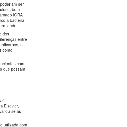
s poderiam ser
culose, bem
chamado IGRA
co à bactéria
fermidade.
e dos
iferenças entre
nticorpos, o
es como
pacientes com
cas que possam
bl.
a Elsevier,
valiou-se as
do utilizada com