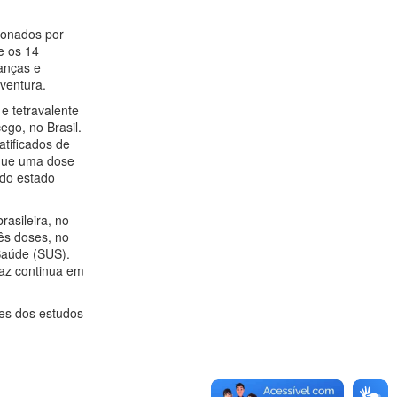
ionados por
e os 14
anças e
aventura.
e tetravalente
ego, no Brasil.
atificados de
 que uma dose
 do estado
rasileira, no
ês doses, no
Saúde (SUS).
caz continua em
es dos estudos