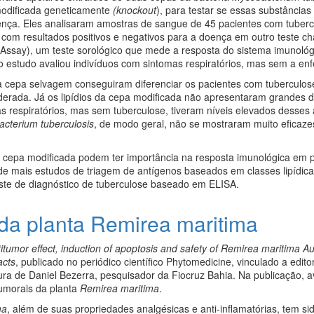
modificada geneticamente
(knockout
), para testar se essas substância
oença. Eles analisaram amostras de sangue de 45 pacientes com tuber
com resultados positivos e negativos para a doença em outro teste 
ssay), um teste sorológico que mede a resposta do sistema imunológi
 o estudo avaliou indivíduos com sintomas respiratórios, mas sem a en
da cepa selvagem conseguiram diferenciar os pacientes com tuberculos
erada. Já os lipídios da cepa modificada não apresentaram grandes d
respiratórios, mas sem tuberculose, tiveram níveis elevados desses a
cterium tuberculosis
, de modo geral, não se mostraram muito eficaz
na cepa modificada podem ter importância na resposta imunológica em 
 de mais estudos de triagem de antígenos baseados em classes lipídi
este de diagnóstico de tuberculose baseado em ELISA.
l da planta Remirea maritima
titumor effect, induction of apoptosis and safety of Remirea maritima Au
acts
, publicado no periódico científico Phytomedicine, vinculado a editor
ra de Daniel Bezerra, pesquisador da Fiocruz Bahia. Na publicação, a
tumorais da planta
Remirea maritima
.
ma
, além de suas propriedades analgésicas e anti-inflamatórias, tem si