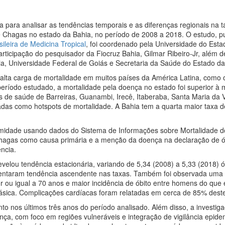
a para analisar as tendências temporais e as diferenças regionais na 
 Chagas no estado da Bahia, no período de 2008 a 2018. O estudo, p
ileira de Medicina Tropical
, foi coordenado pela Universidade do Esta
ticipação do pesquisador da Fiocruz Bahia, Gilmar Ribeiro-Jr, além de
ia, Universidade Federal de Goiás e Secretaria da Saúde do Estado da
lta carga de mortalidade em muitos países da América Latina, como o
período estudado, a mortalidade pela doença no estado foi superior à 
 de saúde de Barreiras, Guanambi, Irecê, Itaberaba, Santa Maria da V
adas como hotspots de mortalidade. A Bahia tem a quarta maior taxa d
ermidade usando dados do Sistema de Informações sobre Mortalidade do
hagas como causa primária e a menção da doença na declaração de ó
ncia.
elou tendência estacionária, variando de 5,34 (2008) a 5,33 (2018) ó
esentaram tendência ascendente nas taxas. Também foi observada uma
r ou igual a 70 anos e maior incidência de óbito entre homens do que 
ásica. Complicações cardíacas foram relatadas em cerca de 85% deste
nos últimos três anos do período analisado. Além disso, a investig
ça, com foco em regiões vulneráveis e integração de vigilância epide