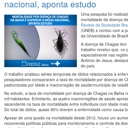
nacional, aponta estudo
Uma pesquisa foi realizad
mortalidade da doença de
Revista da Sociedade Bras
(UNEB) e contou com a par
da Universidade de Brasíl
A doença de Chagas tem a
trabalho revelou que, no 
especialmente nas regiões
Antônio de Jesus, destac
do país.
O trabalho analisou séries temporais de óbitos relacionados à enf
pesquisadores compararam a taxa de mortalidade por doença de C
padronizada por idade e macrorregião de saúde/município de residê
No estudo, a taxa de mortalidade por doença de Chagas na Bahia rev
mil habitantes. Entretanto, as quatro macrorregiões de saúde apr
ascendente na taxa de mortalidade entre indivíduos com idade maio
Do total de óbitos, quase 80% tiveram a enfermidade como causa b
Apesar de uma queda na mortalidade desde 2012, houve um aumento 
recomenda políticas públicas para monitoramento e controle da doen