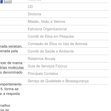
CD
Diretoria
Missão, Visão e Valores
Estrutura Organizacional
Comitê de Ética em Pesquisa
Comissão de Ética no Uso de Animais
mada versican,
denada pela
Comitê de Saúde e Ambiente
Relatórios Anuais
âncer de mama.
Guia de Serviços Fiocruz
árias moléculas
sso denominado
Principais Contatos
Serviço de Qualidade e Biossegurança
 comportamento
5, forma-se
r a resposta
 melhor
ola de