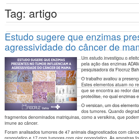
Tag:
artigo
Estudo sugere que enzimas pres
agressividade do câncer de m
Um estudo investigou o efei
pela ação das enzimas ADAM
pesquisadora da Fiocruz Bah
O trabalho avaliou a presen
Estes elementos atuam no rem
que se encontra ao redor da
proteólise, no qual enzimas
O versican, um dos elementos
dos tumores. Quando degrad
fragmentos denominados matriquinas, como a versikina, que podem 
imune ao câncer.
Foram analisados tumores de 47 animais diagnosticados com cânce
prognóstico e 17 com tumores com pior prognóstico. As amostras for