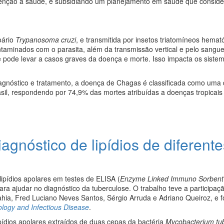
tenção à saúde, e subsidiando um planejamento em saúde que conside
oário
Trypanosoma cruzi
, e transmitida por insetos triatomíneos hemat
taminados com o parasita, além da transmissão vertical e pelo sangu
e pode levar a casos graves da doença e morte. Isso impacta os siste
iagnóstico e tratamento, a doença de Chagas é classificada como uma 
asil, respondendo por 74,9% das mortes atribuídas a doenças tropicais
nóstico de lipídios de diferente
ipídios apolares em testes de ELISA (
Enzyme Linked Immuno Sorbent
para ajudar no diagnóstico da tuberculose. O trabalho teve a participaç
hia, Fred Luciano Neves Santos, Sérgio Arruda e Adriano Queiroz, e f
ology and Infectious Disease
.
ídios apolares extraídos de duas cepas da bactéria
Mycobacterium tub