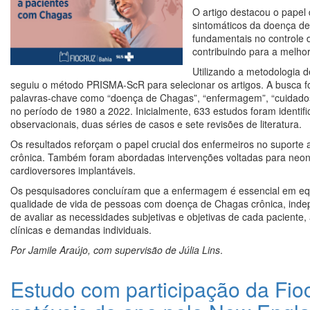
O artigo destacou o papel
sintomáticos da doença de
fundamentais no controle
contribuindo para a melhor
Utilizando a metodologia d
seguiu o método PRISMA-ScR para selecionar os artigos. A busca fo
palavras-chave como “doença de Chagas”, “enfermagem”, “cuidados
no período de 1980 a 2022. Inicialmente, 633 estudos foram identifi
observacionais, duas séries de casos e sete revisões de literatura.
Os resultados reforçam o papel crucial dos enfermeiros no suporte
crônica. Também foram abordadas intervenções voltadas para neona
cardioversores implantáveis.
Os pesquisadores concluíram que a enfermagem é essencial em equi
qualidade de vida de pessoas com doença de Chagas crônica, indep
de avaliar as necessidades subjetivas e objetivas de cada paciente
clínicas e demandas individuais.
Por Jamile Araújo, com supervisão de Júlia Lins
.
Estudo com participação da Fio