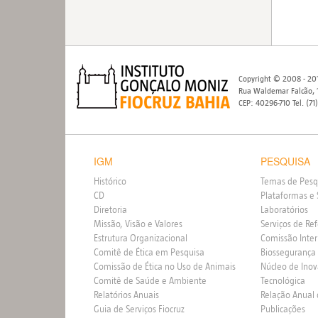
Copyright © 2008 - 201
Rua Waldemar Falcão, 1
CEP: 40296-710 Tel. (71
IGM
PESQUISA
Histórico
Temas de Pesq
CD
Plataformas e 
Diretoria
Laboratórios
Missão, Visão e Valores
Serviços de Re
Estrutura Organizacional
Comissão Inte
Comitê de Ética em Pesquisa
Biossegurança
Comissão de Ética no Uso de Animais
Núcleo de Ino
Comitê de Saúde e Ambiente
Tecnológica
Relatórios Anuais
Relação Anual
Guia de Serviços Fiocruz
Publicações