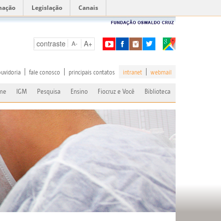
mação
Legislação
Canais
contraste
A+
A-
ouvidoria
fale conosco
principais contatos
intranet
webmail
me
IGM
Pesquisa
Ensino
Fiocruz e Você
Biblioteca