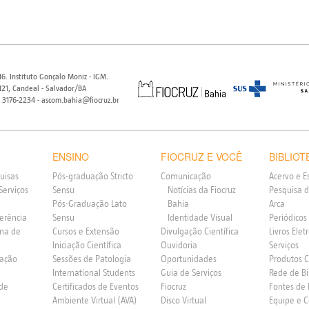
6. Instituto Gonçalo Moniz - IGM.
21, Candeal - Salvador/BA
) 3176-2234 - ascom.bahia@fiocruz.br
ENSINO
FIOCRUZ E VOCÊ
BIBLIOT
uisas
Pós-graduação Stricto
Comunicação
Acervo e E
Serviços
Sensu
Notícias da Fiocruz
Pesquisa d
Pós-Graduação Lato
Bahia
Arca
ferência
Sensu
Identidade Visual
Periódicos
rna de
Cursos e Extensão
Divulgação Científica
Livros Elet
Iniciação Científica
Ouvidoria
Serviços
vação
Sessões de Patologia
Oportunidades
Produtos 
International Students
Guia de Serviços
Rede de Bi
 de
Certificados de Eventos
Fiocruz
Fontes de
Ambiente Virtual (AVA)
Disco Virtual
Equipe e 