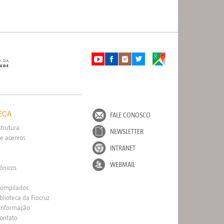
ECA
FALE CONOSCO
strutura
NEWSLETTER
e acervos
INTRANET
WEBMAIL
rônicos
Compilados
blioteca da Fiocruz
 Informação
Contato