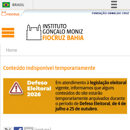
BRASIL
Simplifique!
Comunica BR
Participe
Acesso à informação
Legislação
Home
Canais
Conteúdo indisponível temporariamente
[print-me]