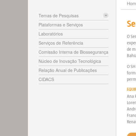
Hom
Temas de Pesquisas
Se
Plataformas e Serviços
Laboratórios
O Ser
Serviços de Referência
exper
de ma
Comissão Interna de Biossegurança
Bahi
Núcleo de Inovação Tecnológica
O SH 
Relação Anual de Publicações
form
CIDACS
permi
EQUI
Ana 
Lore
Andre
Franc
Rena