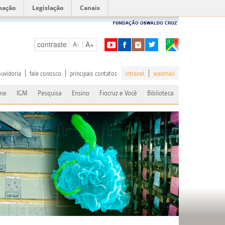
mação
Legislação
Canais
contraste
A+
A-
ouvidoria
fale conosco
principais contatos
intranet
webmail
me
IGM
Pesquisa
Ensino
Fiocruz e Você
Biblioteca