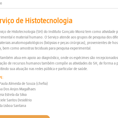
e
rviço de Histotecnologia
viço de Histotecnologia (SH) do Instituto Gonçalo Moniz tem como atividade pr
imental e material humano. O Serviço atende aos grupos de pesquisa dos dif
teriais anatomopatológicos (biópsias e peças cirúrgicas), provenientes de ho
a, bem como amostras teciduais para pesquisa experimental.
também atua em apoio ao diagnóstico, onde os espécimes são recepcionados, r
ação de recursos humanos também compõe as atividades do SH, de forma a prep
tindo sua atuação nas redes pública e particular de saúde.
PE:
Paula Almeida de Souza (chefia)
na Dos Anjos Magalhaes
ia Estrela da Silva
iele Santos Desidério
ta Lisboa Santana