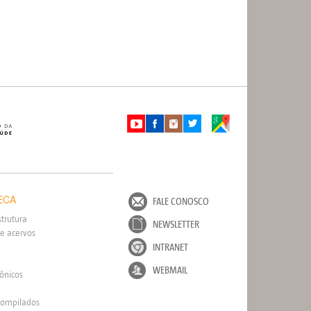
ECA
FALE CONOSCO
strutura
NEWSLETTER
e acervos
INTRANET
WEBMAIL
rônicos
Compilados