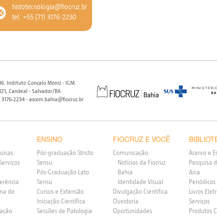
histotecnologia@fiocruz.br
tel: +55 (71) 3176-2230
6. Instituto Gonçalo Moniz - IGM.
21, Candeal - Salvador/BA
) 3176-2234 - ascom.bahia@fiocruz.br
ENSINO
FIOCRUZ E VOCÊ
BIBLIOT
uisas
Pós-graduação Stricto
Comunicação
Acervo e E
Serviços
Sensu
Notícias da Fiocruz
Pesquisa d
Pós-Graduação Lato
Bahia
Arca
ferência
Sensu
Identidade Visual
Periódicos
rna de
Cursos e Extensão
Divulgação Científica
Livros Elet
Iniciação Científica
Ouvidoria
Serviços
vação
Sessões de Patologia
Oportunidades
Produtos 