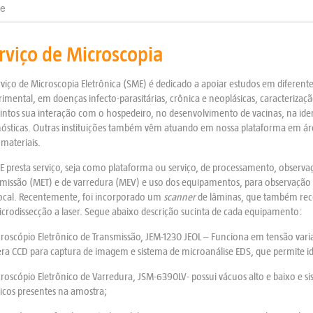
e
rviço de Microscopia
viço de Microscopia Eletrônica (SME) é dedicado a apoiar estudos em diferente
imental, em doenças infecto-parasitárias, crônica e neoplásicas, caracterizaç
ntos sua interação com o hospedeiro, no desenvolvimento de vacinas, na iden
nósticas. Outras instituições também vêm atuando em nossa plataforma em áre
materiais.
 presta serviço, seja como plataforma ou serviço, de processamento, observa
missão (MET) e de varredura (MEV) e uso dos equipamentos, para observação d
ocal. Recentemente, foi incorporado um
scanner
de lâminas, que também rece
crodissecção a laser. Segue abaixo descrição sucinta de cada equipamento:
croscópio Eletrônico de Transmissão, JEM-1230 JEOL – Funciona em tensão var
ra CCD para captura de imagem e sistema de microanálise EDS, que permite id
roscópio Eletrônico de Varredura, JSM-6390LV- possui vácuos alto e baixo e si
icos presentes na amostra;