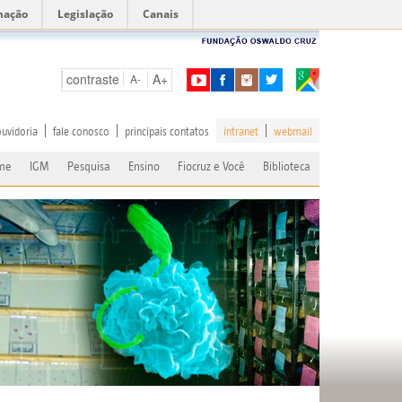
mação
Legislação
Canais
contraste
A+
A-
ouvidoria
fale conosco
principais contatos
intranet
webmail
me
IGM
Pesquisa
Ensino
Fiocruz e Você
Biblioteca