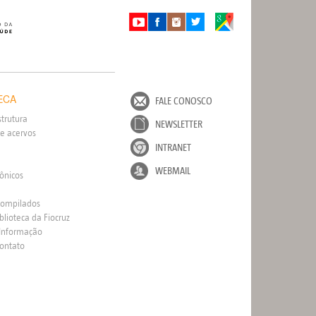
ECA
FALE CONOSCO
strutura
NEWSLETTER
e acervos
INTRANET
WEBMAIL
rônicos
Compilados
blioteca da Fiocruz
 Informação
Contato