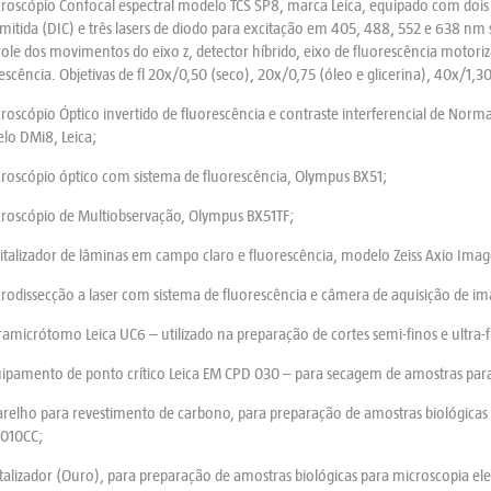
croscópio Confocal espectral modelo TCS SP8, marca Leica, equipado com dois
mitida (DIC) e três lasers de diodo para excitação em 405, 488, 552 e 638 nm
ole dos movimentos do eixo z, detector híbrido, eixo de fluorescência motoriz
escência. Objetivas de fl 20x/0,50 (seco), 20x/0,75 (óleo e glicerina), 40x/1,
roscópio Óptico invertido de fluorescência e contraste interferencial de Norm
lo DMi8, Leica;
roscópio óptico com sistema de fluorescência, Olympus BX51;
croscópio de Multiobservação, Olympus BX51TF;
italizador de lâminas em campo claro e fluorescência, modelo Zeiss Axio Imag
rodissecção a laser com sistema de fluorescência e câmera de aquisição de i
ramicrótomo Leica UC6 – utilizado na preparação de cortes semi-finos e ultra-f
uipamento de ponto crítico Leica EM CPD 030 – para secagem de amostras para
relho para revestimento de carbono, para preparação de amostras biológicas 
2010CC;
alizador (Ouro), para preparação de amostras biológicas para microscopia ele