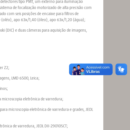
 detectores tipo PMT, um externo para iluminação
 sistema de focalização motorizado de alta precisão com
ado com seis posições de encaixe para filtros de
30 (oléo), apo 63x/1,40 (óleo), apo 63x/1,20 (água);
aski (DIC) e duas câmeras para aquisição de imagens,
er Z2;
magens, LMD 6500, Leica;
inos;
 microscopia eletrônica de varredura;
para microscopia eletrônica de varredura e grades, JEOL
trônica de varredura, JEOL DII-29010SCT;