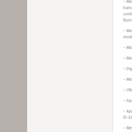
– Mi
trans
contr
fluor
– Mic
mode
– Mic
– Mi
– Dig
– Mic
– Ult
– Eq
– Apa
EC-3
– Met