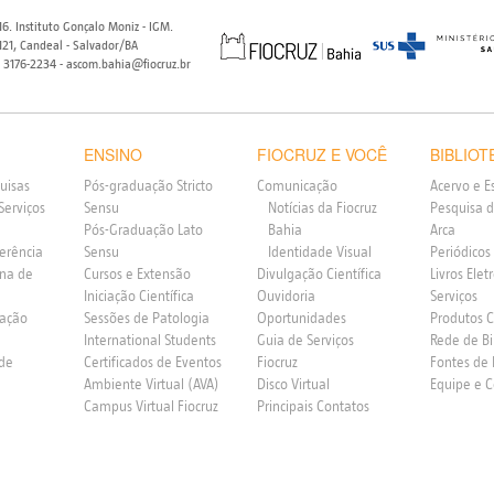
6. Instituto Gonçalo Moniz - IGM.
21, Candeal - Salvador/BA
) 3176-2234 - ascom.bahia@fiocruz.br
ENSINO
FIOCRUZ E VOCÊ
BIBLIOT
uisas
Pós-graduação Stricto
Comunicação
Acervo e E
Serviços
Sensu
Notícias da Fiocruz
Pesquisa d
Pós-Graduação Lato
Bahia
Arca
ferência
Sensu
Identidade Visual
Periódicos
rna de
Cursos e Extensão
Divulgação Científica
Livros Elet
Iniciação Científica
Ouvidoria
Serviços
vação
Sessões de Patologia
Oportunidades
Produtos 
International Students
Guia de Serviços
Rede de Bi
 de
Certificados de Eventos
Fiocruz
Fontes de
Ambiente Virtual (AVA)
Disco Virtual
Equipe e 
Campus Virtual Fiocruz
Principais Contatos