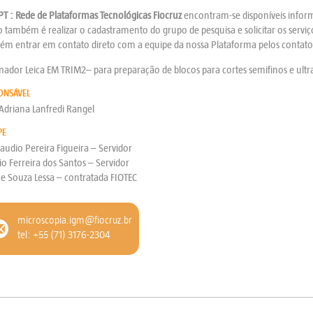
PT : Rede de Plataformas Tecnológicas Fiocruz
encontram-se disponíveis inform
também é realizar o cadastramento do grupo de pesquisa e solicitar os serviç
ém entrar em contato direto com a equipe da nossa Plataforma pelos contato
mador Leica EM TRIM2– para preparação de blocos para cortes semifinos e ultr
ONSÁVEL
Adriana Lanfredi Rangel
PE
laudio Pereira Figueira – Servidor
o Ferreira dos Santos – Servidor
e Souza Lessa – contratada FIOTEC
microscopia.igm@fiocruz.br
tel: +55 (71) 3176-2304