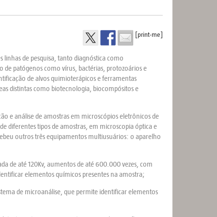
[print-me]
s linhas de pesquisa, tanto diagnóstica como
ão de patógenos como vírus, bactérias, protozoários e
tificação de alvos quimioterápicos e ferramentas
as distintas como biotecnologia, biocompósitos e
ção e análise de amostras em microscópios eletrônicos de
e diferentes tipos de amostras, em microscopia óptica e
beu outros três equipamentos multiusuários: o aparelho
iada de até 120Kv, aumentos de até 600.000 vezes, com
entificar elementos químicos presentes na amostra;
stema de microanálise, que permite identificar elementos