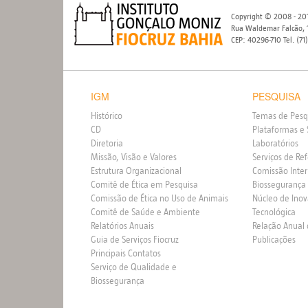
Copyright © 2008 - 201
Rua Waldemar Falcão, 1
CEP: 40296-710 Tel. (71
IGM
PESQUISA
Histórico
Temas de Pesq
CD
Plataformas e 
Diretoria
Laboratórios
Missão, Visão e Valores
Serviços de Re
Estrutura Organizacional
Comissão Inte
Comitê de Ética em Pesquisa
Biossegurança
Comissão de Ética no Uso de Animais
Núcleo de Ino
Comitê de Saúde e Ambiente
Tecnológica
Relatórios Anuais
Relação Anual
Guia de Serviços Fiocruz
Publicações
Principais Contatos
Serviço de Qualidade e
Biossegurança