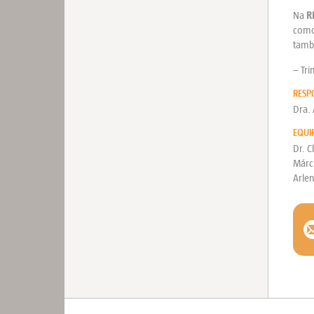
Na
R
como 
tamb
– Tri
RESP
Dra. 
EQUI
Dr. C
Márci
Arlen