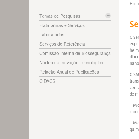
Hom
Temas de Pesquisas
Se
Plataformas e Serviços
Laboratórios
O Ser
Serviços de Referência
exper
helmi
Comissão Interna de Biossegurança
diag
Núcleo de Inovação Tecnológica
nano
Relação Anual de Publicações
O SME
CIDACS
trans
conf
de mi
– Mi
câme
– Mic
quím