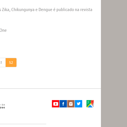
s Zika, Chikungunya e Dengue é publicado na revista
SOne
51
52