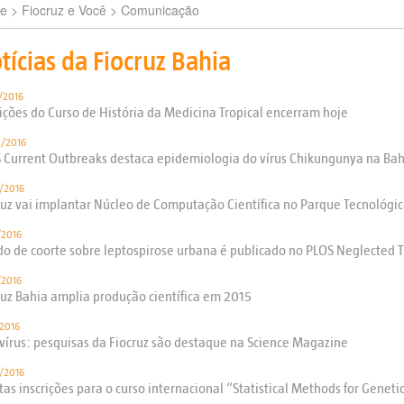
e
> Fiocruz e Você >
Comunicação
tícias da Fiocruz Bahia
/2016
rições do Curso de História da Medicina Tropical encerram hoje
/2016
 Current Outbreaks destaca epidemiologia do vírus Chikungunya na Bah
/2016
ruz vai implantar Núcleo de Computação Científica no Parque Tecnológi
/2016
do de coorte sobre leptospirose urbana é publicado no PLOS Neglected T
/2016
ruz Bahia amplia produção científica em 2015
/2016
 vírus: pesquisas da Fiocruz são destaque na Science Magazine
/2016
tas inscrições para o curso internacional “Statistical Methods for Genet