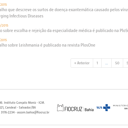
/2015
alho que descreve os surtos de doença exantemática causado pelos víru
ging Infectious Diseases
/2015
go sobre escolha e rejeição da especialidade médica é publicado na Plo
/2015
alho sobre Leishmania é publicado na revista PlosOne
« Anterior
1
…
50
6. Instituto Gonçalo Moniz - IGM.
21, Candeal - Salvador/BA
) 3176-2234 - ascom.bahia@fiocruz.br