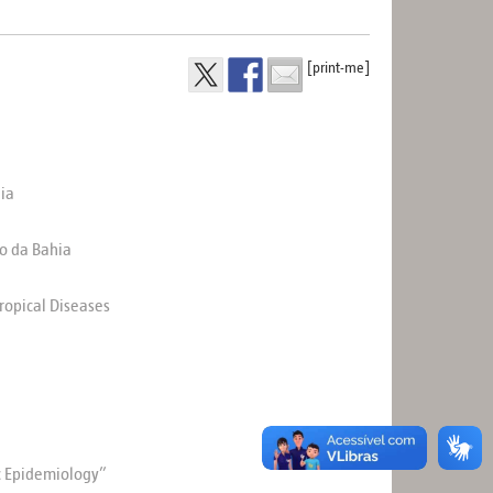
[print-me]
ia
co da Bahia
ropical Diseases
ic Epidemiology”