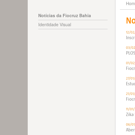
Hom
Notícias da Fiocruz Bahia
No
Identidade Visual
12/02
Insc
03/02
PLOS
01/02
Fioc
27/01
Estu
21/01
Fioc
11/01
Zika
06/01
Aber