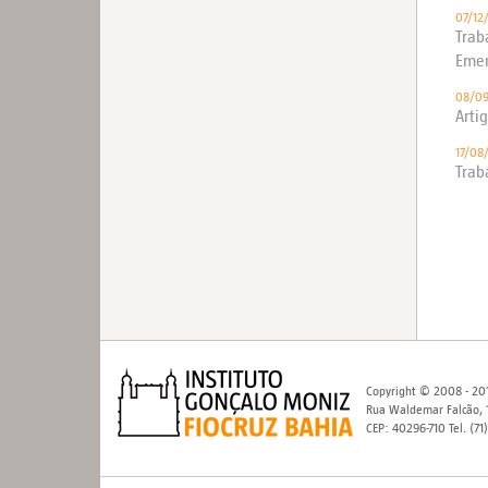
07/12
Trab
Emer
08/09
Arti
17/08
Trab
Copyright © 2008 - 201
Rua Waldemar Falcão, 1
CEP: 40296-710 Tel. (71