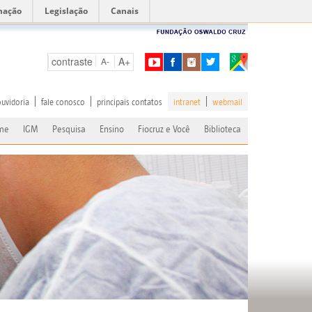
mação
Legislação
Canais
contraste
A+
A-
ouvidoria
fale conosco
principais contatos
intranet
webmail
me
IGM
Pesquisa
Ensino
Fiocruz e Você
Biblioteca