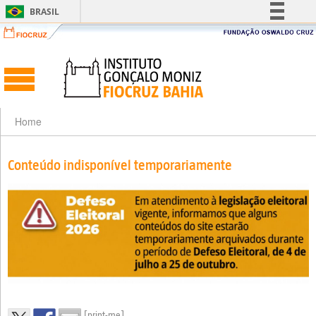
BRASIL
Simplifique!
Comunica BR
Participe
Acesso à informação
Legislação
Home
Canais
Conteúdo indisponível temporariamente
[print-me]