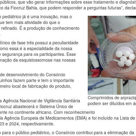
públicos, que vão gerar informações sobre esse tratamento e diagnóst
o da Fiocruz Bahia, que podem responder a perguntas futuras”, decla
 pediátrico já é uma inovação, mas o
que tem mais atividade do que o
 refinado. É a produção de conhecimento
.
ínico de fase três possui a peculiaridade
Como essa é a especialidade da nossa
segurança para os participantes. Esse
minação da esquistossomose nas nossas
o de desenvolvimento do Consórcio
uinhos fazem parte e tem o importante
imeiro local de fabricação do produto,
Comprimidos de arpraziq
Agência Nacional de Vigilância Sanitária
podem ser diluídos em á
ocruz abastecerá o Sistema Único de
nte no continente africano. Com reconhecimento
el da Agência Europeia de Medicamentos (EMA) e foi incluído na Lista 
23 e 2024, respectivamente.
para o público pediátrico, o Consórcio contribui para a eliminação da