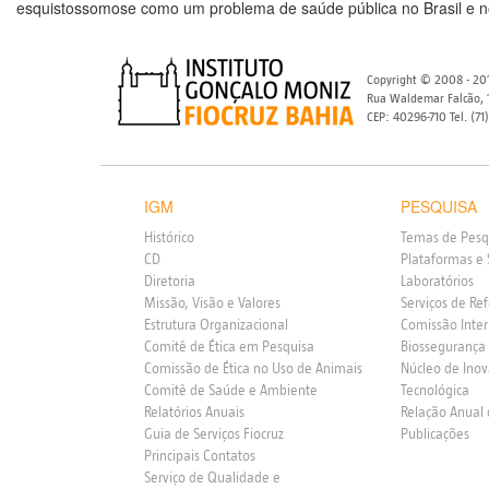
esquistossomose como um problema de saúde pública no Brasil e 
Copyright © 2008 - 201
Rua Waldemar Falcão, 1
CEP: 40296-710 Tel. (71
IGM
PESQUISA
Histórico
Temas de Pesq
CD
Plataformas e 
Diretoria
Laboratórios
Missão, Visão e Valores
Serviços de Re
Estrutura Organizacional
Comissão Inte
Comitê de Ética em Pesquisa
Biossegurança
Comissão de Ética no Uso de Animais
Núcleo de Ino
Comitê de Saúde e Ambiente
Tecnológica
Relatórios Anuais
Relação Anual
Guia de Serviços Fiocruz
Publicações
Principais Contatos
Serviço de Qualidade e