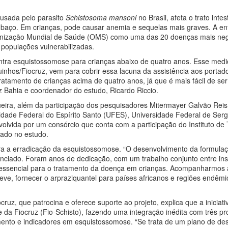
usada pelo parasito
Schistosoma mansoni
no Brasil, afeta o trato intes
 baço. Em crianças, pode causar anemia e sequelas mais graves. A e
anização Mundial de Saúde (OMS) como uma das 20 doenças mais neg
, populações vulnerabilizadas.
ntra esquistossomose para crianças abaixo de quatro anos. Esse med
nhos/Fiocruz, vem para cobrir essa lacuna da assistência aos portad
atamento de crianças acima de quatro anos, já que é mais fácil de ser
z Bahia e coordenador do estudo, Ricardo Riccio.
eira, além da participação dos pesquisadores Mitermayer Galvão Reis
sidade Federal do Espírito Santo (UFES), Universidade Federal de Ser
olvida por um consórcio que conta com a participação do Instituto de
zado no estudo.
ara a erradicação da esquistossomose. “O desenvolvimento da formulaç
genciado. Foram anos de dedicação, com um trabalho conjunto entre ins
 essencial para o tratamento da doença em crianças. Acompanharmos 
ve, fornecer o arpraziquantel para países africanos e regiões endêmi
uz, que patrocina e oferece suporte ao projeto, explica que a iniciati
a Fiocruz (Fio-Schisto), fazendo uma integração inédita com três pr
mento e indicadores em esquistossomose. “Se trata de um plano de de