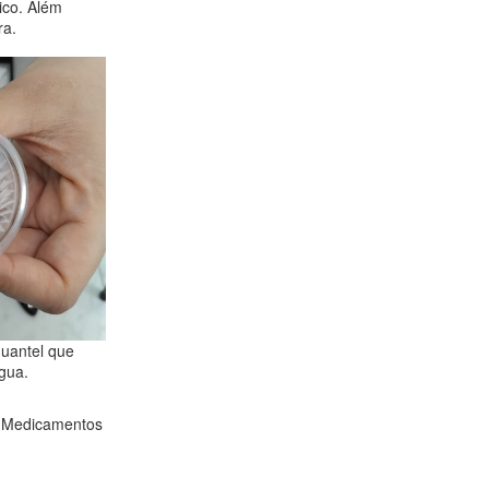
ico. Além
ra.
uantel que
gua.
de Medicamentos