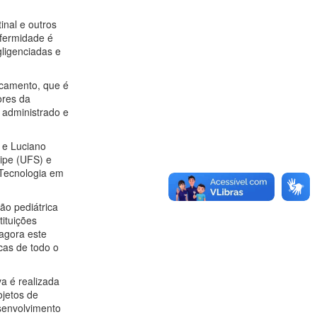
tinal e outros
nfermidade é
ligenciadas e
icamento, que é
ores da
 administrado e
 e Luciano
gipe (UFS) e
 Tecnologia em
ão pediátrica
tituições
agora este
cas de todo o
va é realizada
ojetos de
senvolvimento