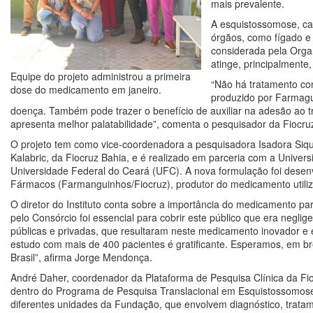
mais prevalente.
A esquistossomose, ca
órgãos, como fígado e
considerada pela Org
atinge, principalmente
Equipe do projeto administrou a primeira
“Não há tratamento co
dose do medicamento em janeiro.
produzido por Farmagui
doença. Também pode trazer o benefício de auxiliar na adesão ao tr
apresenta melhor palatabilidade”, comenta o pesquisador da Fiocru
O projeto tem como vice-coordenadora a pesquisadora Isadora Siqu
Kalabric, da Fiocruz Bahia, e é realizado em parceria com a Univer
Universidade Federal do Ceará (UFC). A nova formulação foi desenv
Fármacos (Farmanguinhos/Fiocruz), produtor do medicamento utili
O diretor do Instituto conta sobre a importância do medicamento p
pelo Consórcio foi essencial para cobrir este público que era negli
públicas e privadas, que resultaram neste medicamento inovador e
estudo com mais de 400 pacientes é gratificante. Esperamos, em bre
Brasil”, afirma Jorge Mendonça.
André Daher, coordenador da Plataforma de Pesquisa Clínica da Fiocr
dentro do Programa de Pesquisa Translacional em Esquistossomose d
diferentes unidades da Fundação, que envolvem diagnóstico, trata