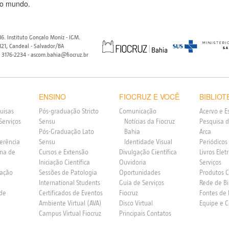
no mundo.
6. Instituto Gonçalo Moniz - IGM.
21, Candeal - Salvador/BA
) 3176-2234 - ascom.bahia@fiocruz.br
ENSINO
FIOCRUZ E VOCÊ
BIBLIOT
uisas
Pós-graduação Stricto
Comunicação
Acervo e E
Serviços
Sensu
Notícias da Fiocruz
Pesquisa d
Pós-Graduação Lato
Bahia
Arca
ferência
Sensu
Identidade Visual
Periódicos
rna de
Cursos e Extensão
Divulgação Científica
Livros Elet
Iniciação Científica
Ouvidoria
Serviços
vação
Sessões de Patologia
Oportunidades
Produtos 
International Students
Guia de Serviços
Rede de Bi
 de
Certificados de Eventos
Fiocruz
Fontes de
Ambiente Virtual (AVA)
Disco Virtual
Equipe e 
Campus Virtual Fiocruz
Principais Contatos