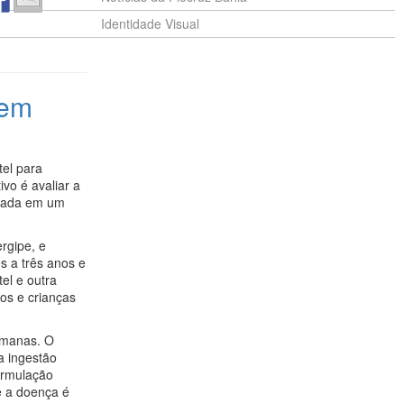
Identidade Visual
 em
tel para
vo é avaliar a
strada em um
rgipe, e
s a três anos e
el e outra
os e crianças
emanas. O
a ingestão
ormulação
de a doença é