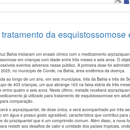
ra tratamento da esquistossomose
ruz Bahia iniciaram um ensaio clínico com o medicamento arpraziquan
ssomose em crianças com idade entre três meses e seis anos. O objeti
possíveis eventos adversos nesse público. A primeira dose foi admini
e 2025, no município de Conde, na Bahia, área endêmica da doença.
ada ao longo de um ano, em seis municípios, três da Bahia e três de Se
upo de 403 crianças, um que abrange 163 na faixa etária de três mese
 entre quatro e seis anos. Neste último, metade receberá arpraziquant
medicamento já utilizado para tratamento de esquistossomose em adult
 para comparação.
eberá o arpraziquantel, de dose única, e será acompanhado por três s
o em água e possui gosto agradável, característica que contribui para 
ente do praziquantel que é um comprimido comum. Além disso, a nova f
para resistir aos desafios de calor e umidade dos países tropicais, on