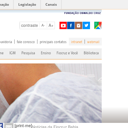
mação
Legislação
Canais
contraste
A+
A-
ouvidoria
fale conosco
principais contatos
intranet
webmail
me
IGM
Pesquisa
Ensino
Fiocruz e Você
Biblioteca
[print-me]
Notícias da Fiocruz Bahia