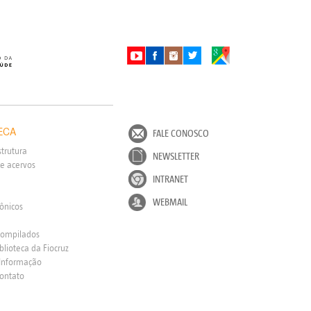
ECA
FALE CONOSCO
strutura
NEWSLETTER
e acervos
INTRANET
WEBMAIL
rônicos
Compilados
blioteca da Fiocruz
 Informação
Contato