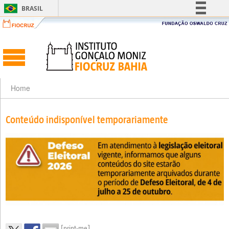
BRASIL
Simplifique!
Comunica BR
Participe
Acesso à informação
Legislação
Home
Canais
Conteúdo indisponível temporariamente
[print-me]