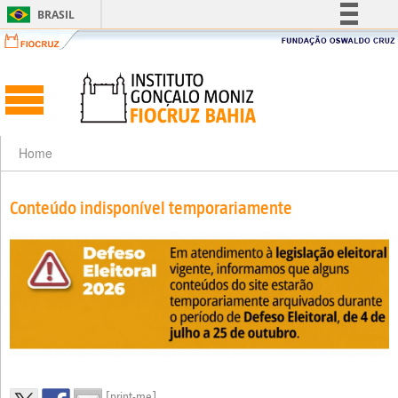
BRASIL
Simplifique!
Comunica BR
Participe
Acesso à informação
Legislação
Home
Canais
Conteúdo indisponível temporariamente
[print-me]