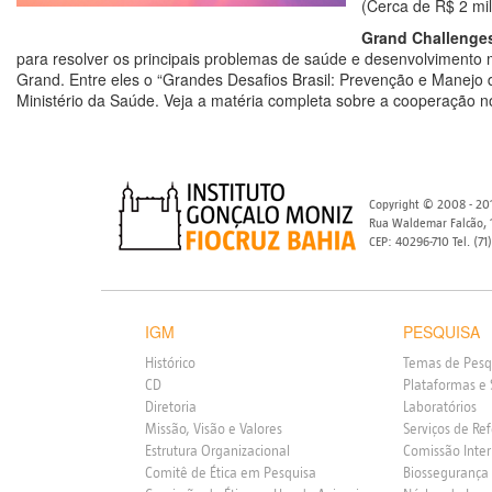
(Cerca de R$ 2 mil
Grand Challenge
para resolver os principais problemas de saúde e desenvolvimento 
Grand. Entre eles o “Grandes Desafios Brasil: Prevenção e Manejo 
Ministério da Saúde. Veja a matéria completa sobre a cooperação n
Copyright © 2008 - 201
Rua Waldemar Falcão, 1
CEP: 40296-710 Tel. (71
IGM
PESQUISA
Histórico
Temas de Pesq
CD
Plataformas e 
Diretoria
Laboratórios
Missão, Visão e Valores
Serviços de Re
Estrutura Organizacional
Comissão Inte
Comitê de Ética em Pesquisa
Biossegurança