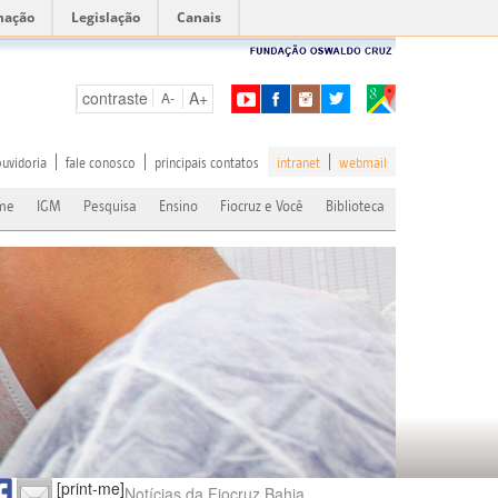
mação
Legislação
Canais
contraste
A+
A-
ouvidoria
fale conosco
principais contatos
intranet
webmail
me
IGM
Pesquisa
Ensino
Fiocruz e Você
Biblioteca
[print-me]
Notícias da Fiocruz Bahia