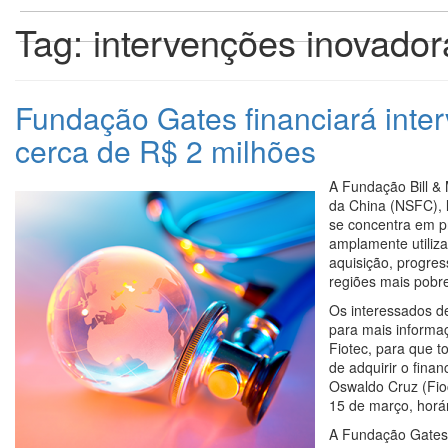
Tag:
intervenções inovador
Fundação Gates financiará int
cerca de R$ 2 milhões
A Fundação Bill &
da China (NSFC), 
se concentra em pr
amplamente utiliza
aquisição, progre
regiões mais pobr
Os interessados de
para mais informa
Fiotec, para que t
de adquirir o fin
Oswaldo Cruz (Fio
15 de março, horá
A Fundação Gates s