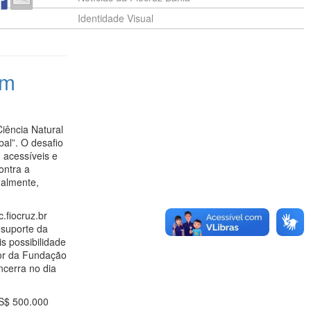
Identidade Visual
om
iência Natural
al”. O desafio
 acessíveis e
ontra a
nalmente,
.fiocruz.br
 suporte da
is possibilidade
dor da Fundação
ncerra no dia
US$ 500.000