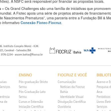
hões). A NSFC será responsável por financiar as propostas locais.
s –
Os Grand Challenges são uma família de iniciativas que promovem
mundial. A Fiotec apoia uma série de projetos através de financiament
de Nascimentos Prematuros”, uma parceria entre a Fundação Bill & Me
o informativo
Conexão Fiotec-Fiocruz
.
6. Instituto Gonçalo Moniz - IGM.
21, Candeal - Salvador/BA
) 3176-2234 - ascom.bahia@fiocruz.br
ENSINO
FIOCRUZ E VOCÊ
BIBLIOT
uisas
Pós-graduação Stricto
Comunicação
Acervo e E
Serviços
Sensu
Notícias da Fiocruz
Pesquisa d
Pós-Graduação Lato
Bahia
Arca
ferência
Sensu
Identidade Visual
Periódicos
rna de
Cursos e Extensão
Divulgação Científica
Livros Elet
Iniciação Científica
Ouvidoria
Serviços