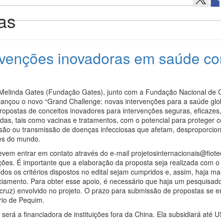
as
ervenções inovadoras em saúde c
 Melinda Gates (Fundação Gates), junto com a Fundação Nacional de C
lançou o novo “Grand Challenge: novas intervenções para a saúde glob
opostas de conceitos inovadores para intervenções seguras, eficazes,
das, tais como vacinas e tratamentos, com o potencial para proteger c
ssão ou transmissão de doenças infecciosas que afetam, desproporcio
es do mundo.
vem entrar em contato através do e-mail projetosinternacionais@fiotec
ções. É importante que a elaboração da proposta seja realizada com o
odos os critérios dispostos no edital sejam cumpridos e, assim, haja ma
anciamento. Para obter esse apoio, é necessário que haja um pesquisa
cruz) envolvido no projeto. O prazo para submissão de propostas se e
rio de Pequim.
erá a financiadora de instituições fora da China. Ela subsidiará até 