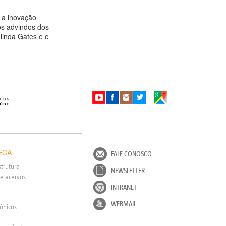
 a inovação
os advindos dos
linda Gates e o
ECA
FALE CONOSCO
strutura
NEWSLETTER
e acervos
INTRANET
WEBMAIL
rônicos