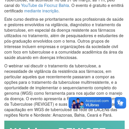
canal do
YouTube da Fiocruz Bahia
. O evento é gratuito e emitirá
certificado
mediante inscrição
.
Este curso destina-se prioritariamente aos profissionais de saúde
e gestores envolvidos na vigilância, diagnóstico e tratamento da
tuberculose, em especial da doença resistente aos fármacos
utilizados no tratamento, além de pesquisadores e estudantes de
pós-graduação envolvidos com o tema. Outros grupos de
interesse incluem empresas e organizações da sociedade civil
com foco em tuberculose e a comunidade acadêmica da área da
saúde atuando em doenças infecciosas.
O webinar vai discutir o tratamento da tuberculose, a
necessidade de vigilância da resistência aos fármacos, em
particular aqueles que recentemente passaram a compor as
opções para o tratamento da tuberculose multirresistente, e a
oportunidade de implementar o sequenciamento completo do
genoma (WGS) como ferramenta para nos ajudar com o manejo
da doença. O evento apresenta a Rede de Vigilância Genômica
da Tuberculose (REVIGET) e suas ações em andamento para a
capacitação em WGS de tuberculose da rede de LACENs das
regiões Norte e Nordeste: Amazonas, Bahia, Ceará e Pará.