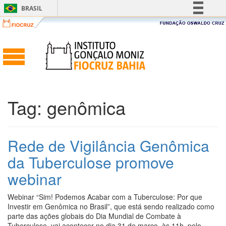
BRASIL
Simplifique!
Comunica BR
Participe
Acesso à informação
Legislação
Tag:
genômica
Canais
Rede de Vigilância Genômica
da Tuberculose promove
webinar
Webinar “Sim! Podemos Acabar com a Tuberculose: Por que
Investir em Genômica no Brasil”, que está sendo realizado como
parte das ações globais do Dia Mundial de Combate à
Tuberculose, vai acontecer no dia 31 de março, às 11h, pelo