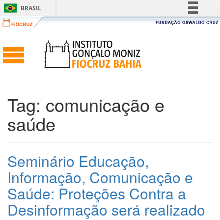
BRASIL
Simplifique!
Comunica BR
Participe
Acesso à informação
Legislação
Tag:
comunicação e
Canais
saúde
Seminário Educação,
Informação, Comunicação e
Saúde: Proteções Contra a
Desinformação será realizado