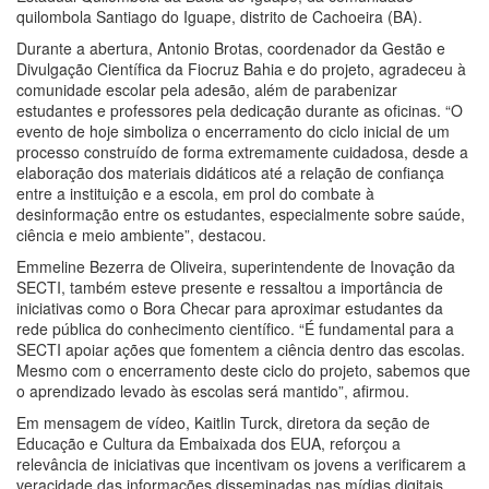
quilombola Santiago do Iguape, distrito de Cachoeira (BA).
Durante a abertura, Antonio Brotas, coordenador da Gestão e
Divulgação Científica da Fiocruz Bahia e do projeto, agradeceu à
comunidade escolar pela adesão, além de parabenizar
estudantes e professores pela dedicação durante as oficinas. “O
evento de hoje simboliza o encerramento do ciclo inicial de um
processo construído de forma extremamente cuidadosa, desde a
elaboração dos materiais didáticos até a relação de confiança
entre a instituição e a escola, em prol do combate à
desinformação entre os estudantes, especialmente sobre saúde,
ciência e meio ambiente”, destacou.
Emmeline Bezerra de Oliveira, superintendente de Inovação da
SECTI, também esteve presente e ressaltou a importância de
iniciativas como o Bora Checar para aproximar estudantes da
rede pública do conhecimento científico. “É fundamental para a
SECTI apoiar ações que fomentem a ciência dentro das escolas.
Mesmo com o encerramento deste ciclo do projeto, sabemos que
o aprendizado levado às escolas será mantido”, afirmou.
Em mensagem de vídeo, Kaitlin Turck, diretora da seção de
Educação e Cultura da Embaixada dos EUA, reforçou a
relevância de iniciativas que incentivam os jovens a verificarem a
veracidade das informações disseminadas nas mídias digitais.