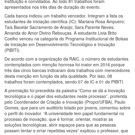
instituição e convidados. Ao todo 81 trabalhos foram
apresentados nos três dias de duração do evento.
Cada banca indicou um trabalho vencedor. Integram a lista os
estudantes de iniciação científica (IC): Mariana Rosa Ampuero;
Taís Bacelar Sacramento de Araújo; Sara Parente Neves;
Amanda do Amor Divino Rebouças. A estudante Livia Brito
Coelho venceu na categoria do Programa Institucional de Bolsas
de Iniciação em Desenvolvimento Tecnológico e Inovação
(PIBITI).
De acordo com a organização da RAIC, o número de estudantes
contemplados com menção honrosa foi maior em 2016 porque
três das cinco bancas indicaram dois trabalhos com merecedores
desta menção em função da alta qualidade. Por isso, 08
trabalhos foram contemplados, sendo 07 de IC e 01 de PIBITI.
A premiação foi precedida da palestra “Como se dá a inovação
tecnológica e o papel dos estudantes neste processo”, proferida
pelo Coordenador de Criação e Inovação (Propci/UFBA), Paulo
Gomes, que para um auditório lotado por jovens, comentou sobre
o perfil do inovador. “A universidade tem papel fundamental no
processo de inovação, que é formar, orientar, mostrar as
soluções tecnológicas, abrir espaços para que as pessoas
possam tentar e errar repetidas vezes” explicou o professor, que