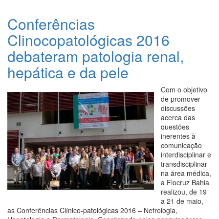
Conferências
Clinocopatológicas 2016
debateram patologia renal,
hepática e da pele
Com o objetivo
de promover
discussões
acerca das
questões
inerentes à
comunicação
interdisciplinar e
transdisciplinar
na área médica,
a Fiocruz Bahia
realizou, de 19
a 21 de maio,
as Conferências Clínico-patológicas 2016 – Nefrologia,