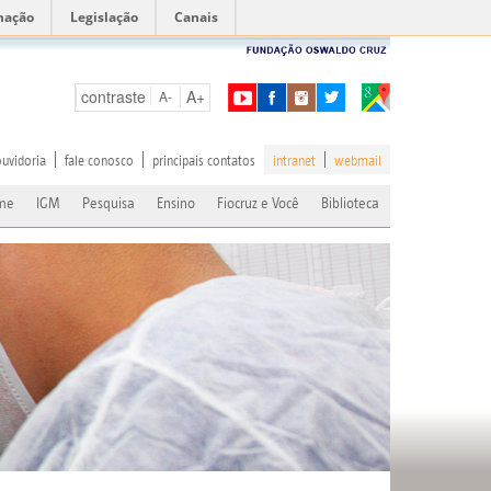
mação
Legislação
Canais
contraste
A+
A-
ouvidoria
fale conosco
principais contatos
intranet
webmail
me
IGM
Pesquisa
Ensino
Fiocruz e Você
Biblioteca