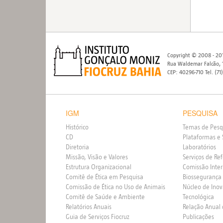
Copyright © 2008 - 201
Rua Waldemar Falcão, 1
CEP: 40296-710 Tel. (71
IGM
PESQUISA
Histórico
Temas de Pesq
CD
Plataformas e 
Diretoria
Laboratórios
Missão, Visão e Valores
Serviços de Re
Estrutura Organizacional
Comissão Inte
Comitê de Ética em Pesquisa
Biossegurança
Comissão de Ética no Uso de Animais
Núcleo de Ino
Comitê de Saúde e Ambiente
Tecnológica
Relatórios Anuais
Relação Anual
Guia de Serviços Fiocruz
Publicações