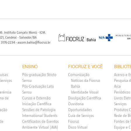
6. Instituto Gonçalo Moniz - IGM.
21, Candeal - Salvador/BA
) 3176-2234 - ascom.bahia@fiocruz.br
ENSINO
FIOCRUZ E VOCÊ
BIBLIOT
uisas
Pós-graduação Stricto
Comunicação
Acervo e E
Serviços
Sensu
Notícias da Fiocruz
Pesquisa d
Pós-Graduação Lato
Bahia
Arca
ferência
Sensu
Identidade Visual
Periódicos
rna de
Cursos e Extensão
Divulgação Científica
Livros Elet
Iniciação Científica
Ouvidoria
Serviços
vação
Sessões de Patologia
Oportunidades
Produtos 
International Students
Guia de Serviços
Rede de Bi
 de
Certificados de Eventos
Fiocruz
Fontes de
Ambiente Virtual (AVA)
Disco Virtual
Equipe e 