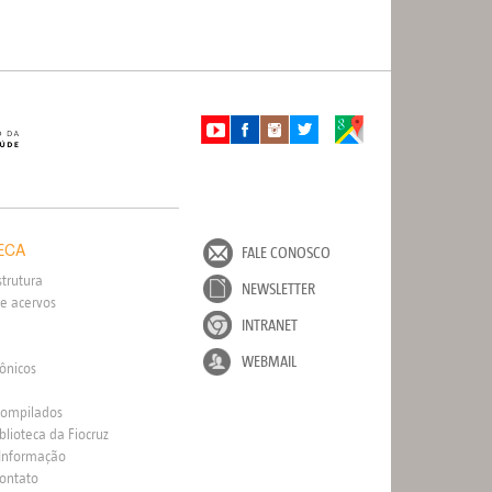
ECA
FALE CONOSCO
strutura
NEWSLETTER
e acervos
INTRANET
WEBMAIL
rônicos
Compilados
blioteca da Fiocruz
 Informação
Contato