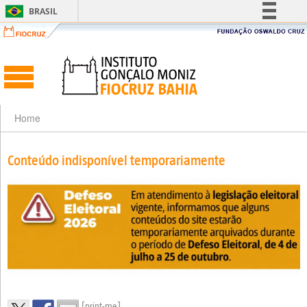
BRASIL
Simplifique!
Comunica BR
Participe
Acesso à informação
Legislação
Home
Canais
Conteúdo indisponível temporariamente
[print-me]