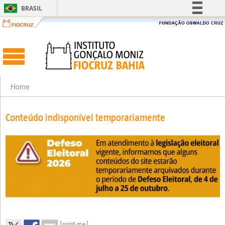
BRASIL
Simplifique!
Comunica BR
Participe
Acesso à informação
Legislação
Home
Canais
Conteúdo indisponível temporariamente
[print-me]