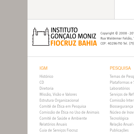
Copyright © 2008 - 201
Rua Waldemar Falcão, 1
CEP: 40296-710 Tel. (71
IGM
PESQUISA
Histórico
Temas de Pesq
CD
Plataformas e 
Diretoria
Laboratórios
Missão, Visão e Valores
Serviços de Re
Estrutura Organizacional
Comissão Inte
Comitê de Ética em Pesquisa
Biossegurança
Comissão de Ética no Uso de Animais
Núcleo de Ino
Comitê de Saúde e Ambiente
Tecnológica
Relatórios Anuais
Relação Anual
Guia de Serviços Fiocruz
Publicações