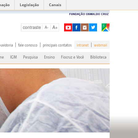
mação
Legislação
Canais
contraste
A+
A-
ouvidoria
fale conosco
principais contatos
intranet
webmail
me
IGM
Pesquisa
Ensino
Fiocruz e Você
Biblioteca