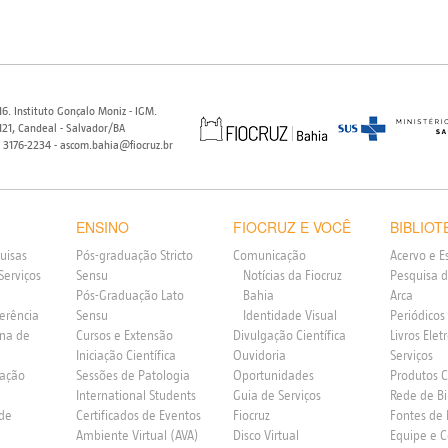
6. Instituto Gonçalo Moniz - IGM.
21, Candeal - Salvador/BA
) 3176-2234 - ascom.bahia@fiocruz.br
ENSINO
FIOCRUZ E VOCÊ
BIBLIOT
uisas
Pós-graduação Stricto
Comunicação
Acervo e E
Serviços
Sensu
Notícias da Fiocruz
Pesquisa d
Pós-Graduação Lato
Bahia
Arca
ferência
Sensu
Identidade Visual
Periódicos
rna de
Cursos e Extensão
Divulgação Científica
Livros Elet
Iniciação Científica
Ouvidoria
Serviços
vação
Sessões de Patologia
Oportunidades
Produtos 
International Students
Guia de Serviços
Rede de Bi
 de
Certificados de Eventos
Fiocruz
Fontes de
Ambiente Virtual (AVA)
Disco Virtual
Equipe e 