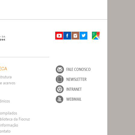
ECA
FALE CONOSCO
strutura
NEWSLETTER
e acervos
INTRANET
WEBMAIL
rônicos
Compilados
blioteca da Fiocruz
 Informação
Contato