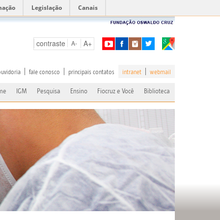
mação
Legislação
Canais
contraste
A+
A-
ouvidoria
fale conosco
principais contatos
intranet
webmail
me
IGM
Pesquisa
Ensino
Fiocruz e Você
Biblioteca