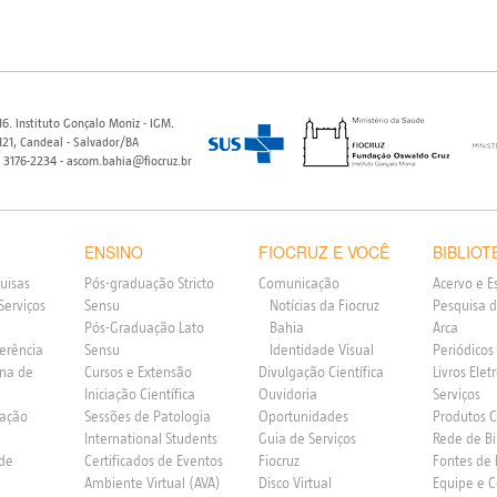
6. Instituto Gonçalo Moniz - IGM.
21, Candeal - Salvador/BA
) 3176-2234 - ascom.bahia@fiocruz.br
ENSINO
FIOCRUZ E VOCÊ
BIBLIOT
uisas
Pós-graduação Stricto
Comunicação
Acervo e E
Serviços
Sensu
Notícias da Fiocruz
Pesquisa d
Pós-Graduação Lato
Bahia
Arca
ferência
Sensu
Identidade Visual
Periódicos
rna de
Cursos e Extensão
Divulgação Científica
Livros Elet
Iniciação Científica
Ouvidoria
Serviços
vação
Sessões de Patologia
Oportunidades
Produtos 
International Students
Guia de Serviços
Rede de Bi
 de
Certificados de Eventos
Fiocruz
Fontes de
Ambiente Virtual (AVA)
Disco Virtual
Equipe e 