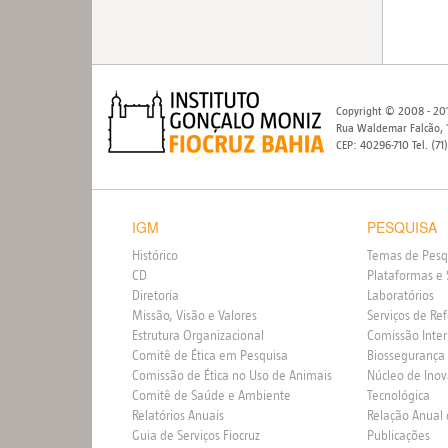
Copyright © 2008 - 201
Rua Waldemar Falcão, 1
CEP: 40296-710 Tel. (71
IGM
PESQUISA
Histórico
Temas de Pesq
CD
Plataformas e 
Diretoria
Laboratórios
Missão, Visão e Valores
Serviços de Re
Estrutura Organizacional
Comissão Inte
Comitê de Ética em Pesquisa
Biossegurança
Comissão de Ética no Uso de Animais
Núcleo de Ino
Comitê de Saúde e Ambiente
Tecnológica
Relatórios Anuais
Relação Anual
Guia de Serviços Fiocruz
Publicações