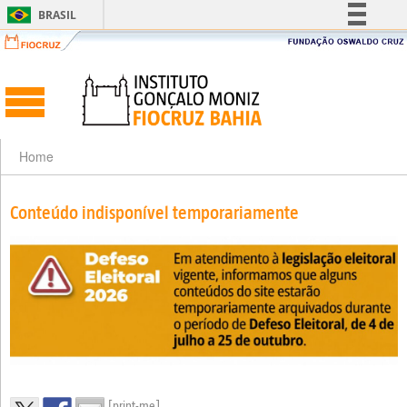
BRASIL
Simplifique!
Comunica BR
Participe
Acesso à informação
Legislação
Home
Canais
Conteúdo indisponível temporariamente
[print-me]