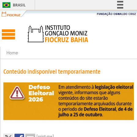
BRASIL
Simplifique!
Comunica BR
Participe
Acesso à informação
Legislação
Home
Canais
Conteúdo indisponível temporariamente
[print-me]