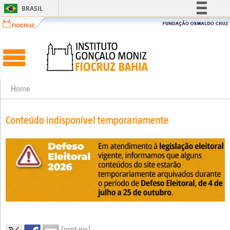
BRASIL
Simplifique!
Comunica BR
Participe
Acesso à informação
Legislação
Home
Canais
Conteúdo indisponível temporariamente
[print-me]