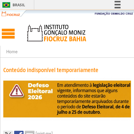
BRASIL
Simplifique!
Comunica BR
Participe
Acesso à informação
Legislação
Home
Canais
Conteúdo indisponível temporariamente
[print-me]