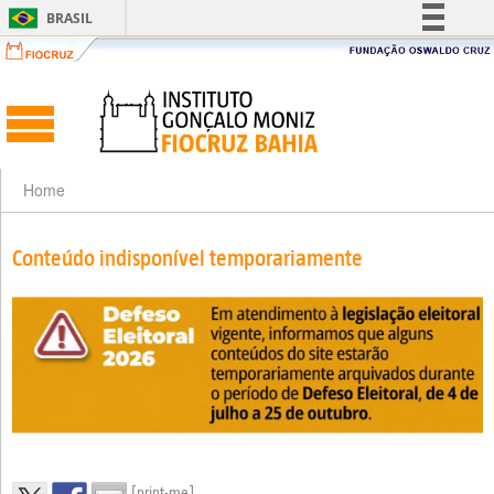
BRASIL
Simplifique!
Comunica BR
Participe
Acesso à informação
Legislação
Home
Canais
Conteúdo indisponível temporariamente
[print-me]