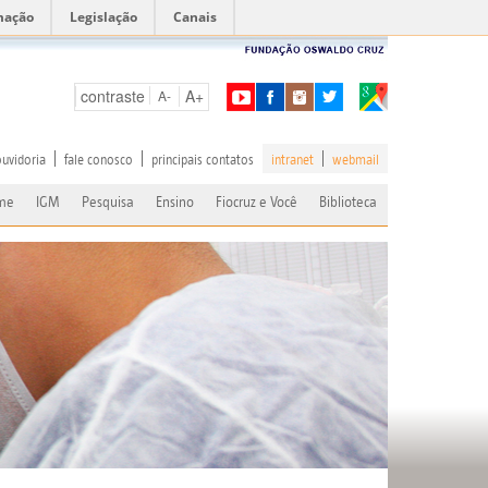
mação
Legislação
Canais
contraste
A+
A-
ouvidoria
fale conosco
principais contatos
intranet
webmail
me
IGM
Pesquisa
Ensino
Fiocruz e Você
Biblioteca