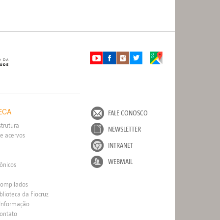
ECA
FALE CONOSCO
strutura
NEWSLETTER
e acervos
INTRANET
WEBMAIL
rônicos
Compilados
blioteca da Fiocruz
 Informação
Contato