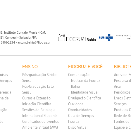
6. Instituto Gonçalo Moniz - IGM.
21, Candeal - Salvador/BA
) 3176-2234 - ascom.bahia@fiocruz.br
ENSINO
FIOCRUZ E VOCÊ
BIBLIOT
uisas
Pós-graduação Stricto
Comunicação
Acervo e E
Serviços
Sensu
Notícias da Fiocruz
Pesquisa d
Pós-Graduação Lato
Bahia
Arca
ferência
Sensu
Identidade Visual
Periódicos
rna de
Cursos e Extensão
Divulgação Científica
Livros Elet
Iniciação Científica
Ouvidoria
Serviços
vação
Sessões de Patologia
Oportunidades
Produtos 
International Students
Guia de Serviços
Rede de Bi
 de
Certificados de Eventos
Fiocruz
Fontes de
Ambiente Virtual (AVA)
Disco Virtual
Equipe e 