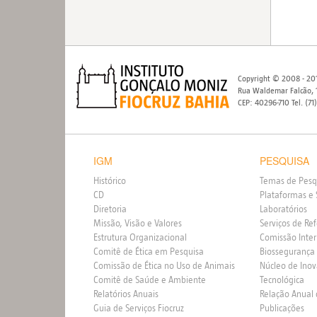
Copyright © 2008 - 201
Rua Waldemar Falcão, 1
CEP: 40296-710 Tel. (71
IGM
PESQUISA
Histórico
Temas de Pesq
CD
Plataformas e 
Diretoria
Laboratórios
Missão, Visão e Valores
Serviços de Re
Estrutura Organizacional
Comissão Inte
Comitê de Ética em Pesquisa
Biossegurança
Comissão de Ética no Uso de Animais
Núcleo de Ino
Comitê de Saúde e Ambiente
Tecnológica
Relatórios Anuais
Relação Anual
Guia de Serviços Fiocruz
Publicações