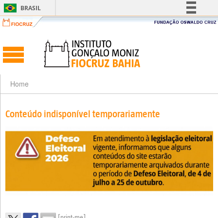
BRASIL
Simplifique!
Comunica BR
Participe
Acesso à informação
Legislação
Home
Canais
Conteúdo indisponível temporariamente
[print-me]