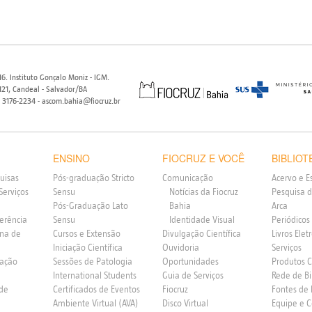
6. Instituto Gonçalo Moniz - IGM.
21, Candeal - Salvador/BA
) 3176-2234 - ascom.bahia@fiocruz.br
ENSINO
FIOCRUZ E VOCÊ
BIBLIOT
uisas
Pós-graduação Stricto
Comunicação
Acervo e E
Serviços
Sensu
Notícias da Fiocruz
Pesquisa d
Pós-Graduação Lato
Bahia
Arca
ferência
Sensu
Identidade Visual
Periódicos
rna de
Cursos e Extensão
Divulgação Científica
Livros Elet
Iniciação Científica
Ouvidoria
Serviços
vação
Sessões de Patologia
Oportunidades
Produtos 
International Students
Guia de Serviços
Rede de Bi
 de
Certificados de Eventos
Fiocruz
Fontes de
Ambiente Virtual (AVA)
Disco Virtual
Equipe e 