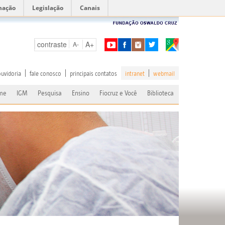
mação
Legislação
Canais
contraste
A+
A-
ouvidoria
fale conosco
principais contatos
intranet
webmail
me
IGM
Pesquisa
Ensino
Fiocruz e Você
Biblioteca