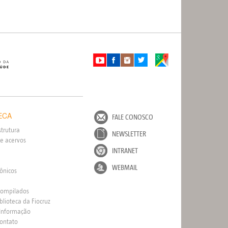
ECA
FALE CONOSCO
strutura
NEWSLETTER
e acervos
INTRANET
WEBMAIL
rônicos
Compilados
blioteca da Fiocruz
 Informação
Contato