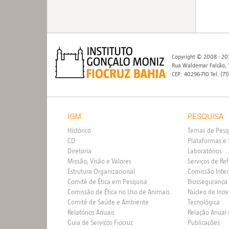
Copyright © 2008 - 201
Rua Waldemar Falcão, 1
CEP: 40296-710 Tel. (71
IGM
PESQUISA
Histórico
Temas de Pesq
CD
Plataformas e 
Diretoria
Laboratórios
Missão, Visão e Valores
Serviços de Re
Estrutura Organizacional
Comissão Inte
Comitê de Ética em Pesquisa
Biossegurança
Comissão de Ética no Uso de Animais
Núcleo de Ino
Comitê de Saúde e Ambiente
Tecnológica
Relatórios Anuais
Relação Anual
Guia de Serviços Fiocruz
Publicações