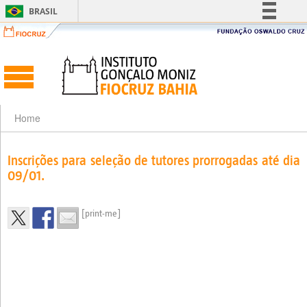
BRASIL
Simplifique!
Comunica BR
Participe
Acesso à informação
Legislação
Home
Canais
Inscrições para seleção de tutores prorrogadas até dia
09/01.
[print-me]