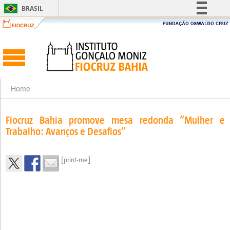
BRASIL
Simplifique!
Comunica BR
Participe
Acesso à informação
Legislação
Home
Canais
Fiocruz Bahia promove mesa redonda “Mulher e
Trabalho: Avanços e Desafios”
[print-me]