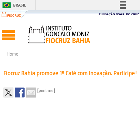
BRASIL
Simplifique!
Comunica BR
Participe
Acesso à informação
Legislação
Home
Canais
Fiocruz Bahia promove 1º Café com Inovação. Participe!
[print-me]