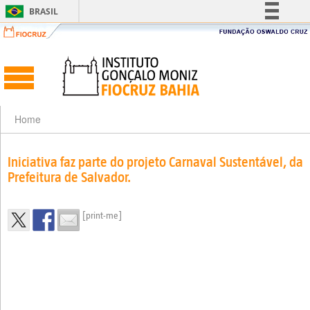
BRASIL
Simplifique!
Comunica BR
Participe
Acesso à informação
Legislação
Home
Canais
Iniciativa faz parte do projeto Carnaval Sustentável, da
Prefeitura de Salvador.
[print-me]