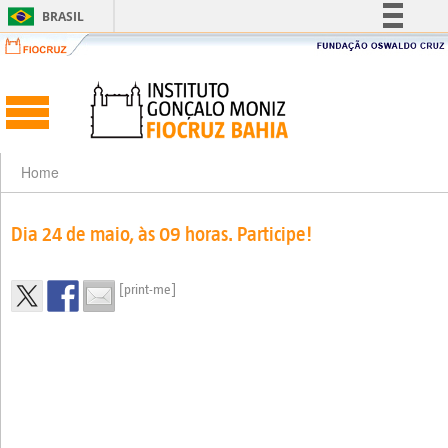
BRASIL
Simplifique!
Comunica BR
Participe
Acesso à informação
Legislação
Home
Canais
Dia 24 de maio, às 09 horas. Participe!
[print-me]