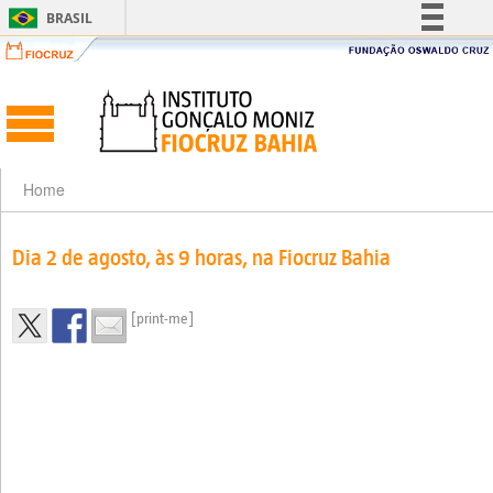
BRASIL
Simplifique!
Comunica BR
Participe
Acesso à informação
Legislação
Home
Canais
Dia 2 de agosto, às 9 horas, na Fiocruz Bahia
[print-me]