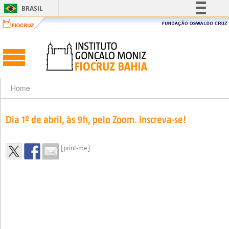
BRASIL
Simplifique!
Comunica BR
Participe
Acesso à informação
Legislação
Home
Canais
Dia 1º de abril, às 9h, pelo Zoom. Inscreva-se!
[print-me]