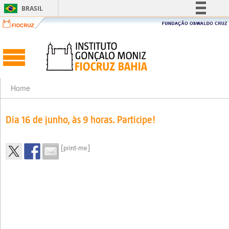
BRASIL
Simplifique!
Comunica BR
Participe
Acesso à informação
Legislação
Home
Canais
Dia 16 de junho, às 9 horas. Participe!
[print-me]